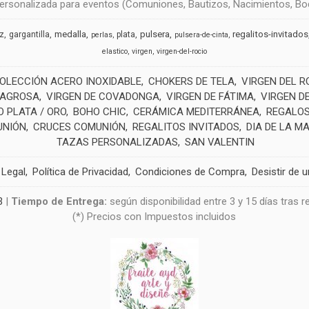
rsonalizada para eventos (Comuniones, Bautizos, Nacimientos, Boda
medalla
pulsera
regalitos-invitados
uz
gargantilla
plata
perlas
pulsera-de-cinta
elastico
virgen
virgen-del-rocio
OLECCIÓN ACERO INOXIDABLE
CHOKERS DE TELA
VIRGEN DEL R
LAGROSA
VIRGEN DE COVADONGA
VIRGEN DE FÁTIMA
VIRGEN D
 PLATA / ORO
BOHO CHIC
CERÁMICA MEDITERRÁNEA
REGALOS
UNIÓN
CRUCES COMUNIÓN
REGALITOS INVITADOS
DIA DE LA M
TAZAS PERSONALIZADAS
SAN VALENTIN
 Legal
Política de Privacidad
Condiciones de Compra
Desistir de 
3
|
Tiempo de Entrega:
según disponibilidad entre 3 y 15 días tras 
(*) Precios con Impuestos incluidos