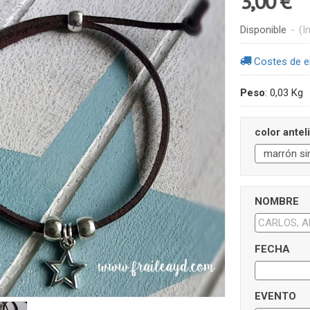
3,00 €
Disponible
-
(I
Costes de e
Peso
:
0,03 Kg
color antel
NOMBRE
FECHA
EVENTO