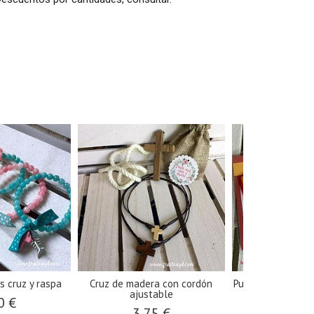
s cruz y raspa
Cruz de madera con cordón
Pulsera cinta ba
ajustable
0 €
1,50
3,75 €