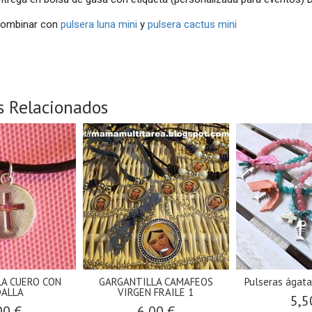
 combinar con
pulsera luna mini
y
pulsera cactus mini
s Relacionados
A CUERO CON
GARGANTILLA CAMAFEOS
Pulseras ágata
ALLA
VIRGEN FRAILE 1
5,5
00 €
6,00 €