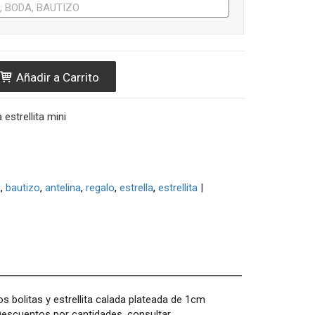
Añadir a Carrito
 estrellita mini
a
bautizo
antelina
regalo
estrella
estrellita
|
os bolitas y estrellita calada plateada de 1cm
Descuentos por cantidades, consultar.