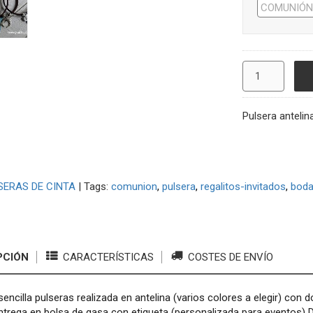
Pulsera antelina
SERAS DE CINTA
|
Tags:
comunion
pulsera
regalitos-invitados
bod
PCIÓN
CARACTERÍSTICAS
COSTES DE ENVÍO
sencilla pulseras realizada en antelina (varios colores a elegir) con d
ntrega en bolsa de gasa con etiqueta (personalizada para eventos) 