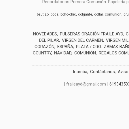
Recordatorios Primera Comunión. Papelería pe
comunion
bautizo
boda
boho-chic
colgante
collar
cr
NOVEDADES
PULSERAS ORACIÓN FRAILE AYD
C
DEL PILAR
VIRGEN DEL CARMEN
VIRGEN MI
CORAZÓN
ESPAÑA
PLATA / ORO
ZAMAK BAÑO
COUNTRY
NAVIDAD
COMUNIÓN
REGALOS COM
Ir arriba
Contáctanos
Aviso
| fraileayd@gmail.com |
61934350