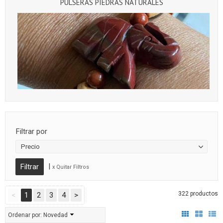
PULSERAS PIEDRAS NATURALES
Filtrar por
Precio
|
x Quitar Filtros
322 productos
<
1
2
3
4
>
Ordenar por:
Novedad