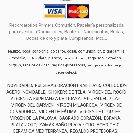
Recordatorios Primera Comunión. Papelería personalizada
para eventos (Comuniones, Bautizos, Nacimientos, Bodas,
Bodas de oro y plata, Cumpleaños, etc),...
comunion
bautizo
boda
boho-chic
colgante
collar
cruz
gargantilla
medalla
pulsera
regalitos-invitados
plata
perlas
pulsera-de-cinta
regalo
regalos-profesoras
regalos-navidad
terciopelo-elastico
virgen
virgen-del-rocio
NOVEDADES
PULSERAS ORACIÓN FRAILE AYD
COLECCIÓN
ACERO INOXIDABLE
CHOKERS DE TELA
VIRGEN DEL ROCÍO
VIRGEN LA ESPERANZA DE TRIANA
VIRGEN DEL PILAR
VIRGEN DEL CARMEN
VIRGEN MILAGROSA
VIRGEN DE
COVADONGA
VIRGEN DE FÁTIMA
VIRGEN DE LOURDES
VIRGEN DE LA PALOMA
SAGRADO CORAZÓN
ESPAÑA
PLATA / ORO
ZAMAK BAÑO PLATA / ORO
BOHO CHIC
CERÁMICA MEDITERRÁNEA
REGALOS PROFESORAS