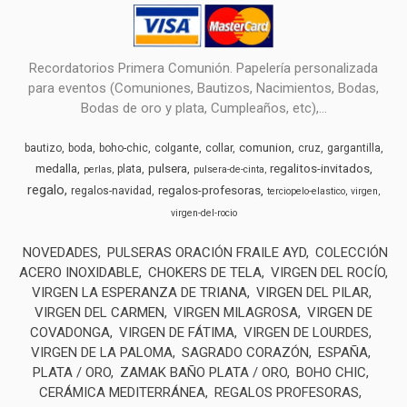
Recordatorios Primera Comunión. Papelería personalizada
para eventos (Comuniones, Bautizos, Nacimientos, Bodas,
Bodas de oro y plata, Cumpleaños, etc),...
comunion
bautizo
boda
boho-chic
colgante
collar
cruz
gargantilla
medalla
pulsera
regalitos-invitados
plata
perlas
pulsera-de-cinta
regalo
regalos-profesoras
regalos-navidad
terciopelo-elastico
virgen
virgen-del-rocio
NOVEDADES
PULSERAS ORACIÓN FRAILE AYD
COLECCIÓN
ACERO INOXIDABLE
CHOKERS DE TELA
VIRGEN DEL ROCÍO
VIRGEN LA ESPERANZA DE TRIANA
VIRGEN DEL PILAR
VIRGEN DEL CARMEN
VIRGEN MILAGROSA
VIRGEN DE
COVADONGA
VIRGEN DE FÁTIMA
VIRGEN DE LOURDES
VIRGEN DE LA PALOMA
SAGRADO CORAZÓN
ESPAÑA
PLATA / ORO
ZAMAK BAÑO PLATA / ORO
BOHO CHIC
CERÁMICA MEDITERRÁNEA
REGALOS PROFESORAS