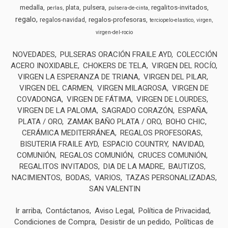
medalla
pulsera
regalitos-invitados
plata
perlas
pulsera-de-cinta
regalo
regalos-profesoras
regalos-navidad
terciopelo-elastico
virgen
virgen-del-rocio
NOVEDADES
PULSERAS ORACIÓN FRAILE AYD
COLECCIÓN
ACERO INOXIDABLE
CHOKERS DE TELA
VIRGEN DEL ROCÍO
VIRGEN LA ESPERANZA DE TRIANA
VIRGEN DEL PILAR
VIRGEN DEL CARMEN
VIRGEN MILAGROSA
VIRGEN DE
COVADONGA
VIRGEN DE FÁTIMA
VIRGEN DE LOURDES
VIRGEN DE LA PALOMA
SAGRADO CORAZÓN
ESPAÑA
PLATA / ORO
ZAMAK BAÑO PLATA / ORO
BOHO CHIC
CERÁMICA MEDITERRÁNEA
REGALOS PROFESORAS
BISUTERIA FRAILE AYD
ESPACIO COUNTRY
NAVIDAD
COMUNIÓN
REGALOS COMUNIÓN
CRUCES COMUNIÓN
REGALITOS INVITADOS
DIA DE LA MADRE
BAUTIZOS
NACIMIENTOS
BODAS
VARIOS
TAZAS PERSONALIZADAS
SAN VALENTIN
Ir arriba
Contáctanos
Aviso Legal
Política de Privacidad
Condiciones de Compra
Desistir de un pedido
Políticas de