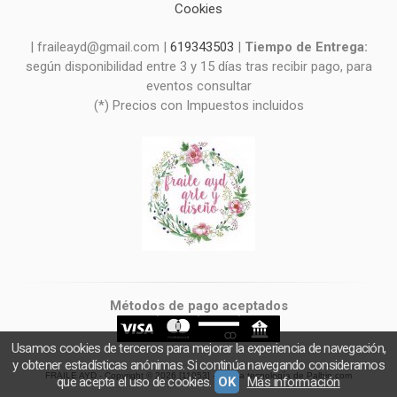
Cookies
| fraileayd@gmail.com |
619343503
|
Tiempo de Entrega:
según disponibilidad entre 3 y 15 días tras recibir pago, para
eventos consultar
(*) Precios con Impuestos incluidos
Métodos de pago aceptados
Usamos cookies de terceros para mejorar la experiencia de navegación,
y obtener estadísticas anónimas. Si continúa navegando consideramos
FRAILE AYD
- Copyright © 2026 [11053] - Con la tecnología de Palbin.com
que acepta el uso de cookies.
OK
Más información