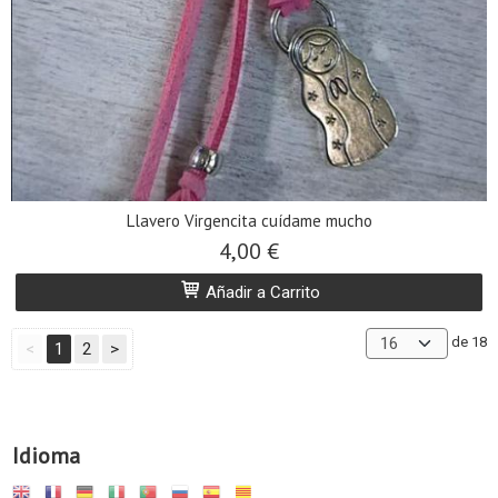
Llavero Virgencita cuídame mucho
4,00 €
Añadir a Carrito
de 18
<
1
2
>
Idioma