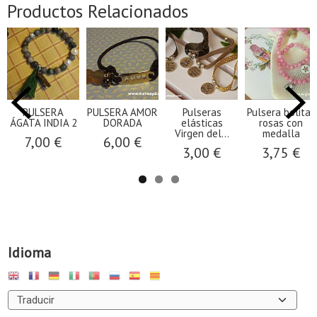
Productos Relacionados
PULSERA
PULSERA AMOR
Pulseras
Pulsera bolitas
ÁGATA INDIA 2
DORADA
elásticas
rosas con
Virgen del...
medalla
7,00 €
6,00 €
3,00 €
3,75 €
Idioma