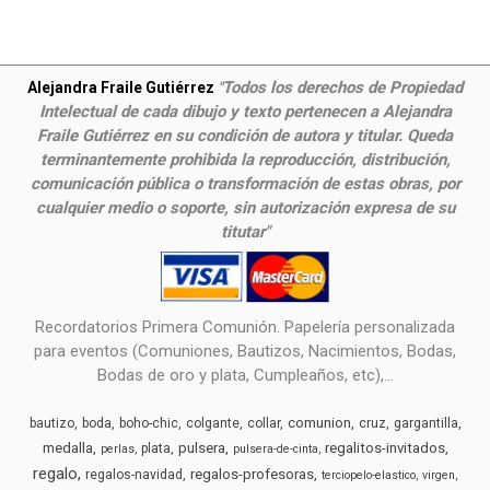
Todos los derechos de Propiedad
Alejandra Fraile Gutiérrez
"
Intelectual de cada dibujo y texto pertenecen a Alejandra
Fraile Gutiérrez en su condición de autora y titular. Queda
terminantemente prohibida la reproducción, distribución,
comunicación pública o transformación de estas obras, por
cualquier medio o soporte, sin autorización expresa de su
titutar"
Recordatorios Primera Comunión. Papelería personalizada
para eventos (Comuniones, Bautizos, Nacimientos, Bodas,
Bodas de oro y plata, Cumpleaños, etc),...
comunion
bautizo
boda
boho-chic
colgante
collar
cruz
gargantilla
medalla
pulsera
regalitos-invitados
plata
perlas
pulsera-de-cinta
regalo
regalos-profesoras
regalos-navidad
terciopelo-elastico
virgen