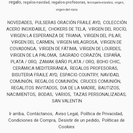
regalo
regalos-profesoras
regalos-navidad
terciopelo-elastico
virgen
virgen-del-rocio
NOVEDADES
PULSERAS ORACIÓN FRAILE AYD
COLECCIÓN
ACERO INOXIDABLE
CHOKERS DE TELA
VIRGEN DEL ROCÍO
VIRGEN LA ESPERANZA DE TRIANA
VIRGEN DEL PILAR
VIRGEN DEL CARMEN
VIRGEN MILAGROSA
VIRGEN DE
COVADONGA
VIRGEN DE FÁTIMA
VIRGEN DE LOURDES
VIRGEN DE LA PALOMA
SAGRADO CORAZÓN
ESPAÑA
PLATA / ORO
ZAMAK BAÑO PLATA / ORO
BOHO CHIC
CERÁMICA MEDITERRÁNEA
REGALOS PROFESORAS
BISUTERIA FRAILE AYD
ESPACIO COUNTRY
NAVIDAD
COMUNIÓN
REGALOS COMUNIÓN
CRUCES COMUNIÓN
REGALITOS INVITADOS
DIA DE LA MADRE
BAUTIZOS
NACIMIENTOS
BODAS
VARIOS
TAZAS PERSONALIZADAS
SAN VALENTIN
Ir arriba
Contáctanos
Aviso Legal
Política de Privacidad
Condiciones de Compra
Desistir de un pedido
Políticas de
Cookies