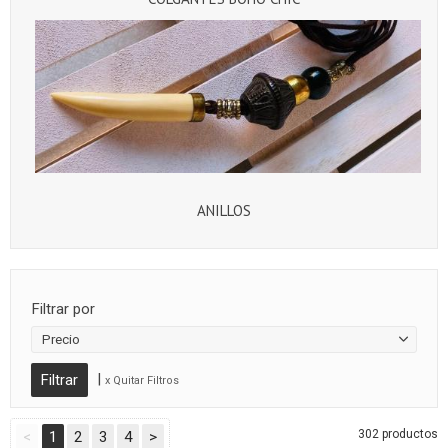
ANILLOS
Filtrar por
Precio
|
x Quitar Filtros
302 productos
<
1
2
3
4
>