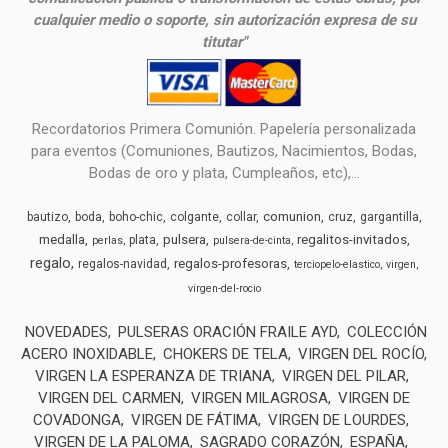
cualquier medio o soporte, sin autorización expresa de su
titutar"
Recordatorios Primera Comunión. Papelería personalizada
para eventos (Comuniones, Bautizos, Nacimientos, Bodas,
Bodas de oro y plata, Cumpleaños, etc),...
comunion
bautizo
boda
boho-chic
colgante
collar
cruz
gargantilla
medalla
pulsera
regalitos-invitados
plata
perlas
pulsera-de-cinta
regalo
regalos-profesoras
regalos-navidad
terciopelo-elastico
virgen
virgen-del-rocio
NOVEDADES
PULSERAS ORACIÓN FRAILE AYD
COLECCIÓN
ACERO INOXIDABLE
CHOKERS DE TELA
VIRGEN DEL ROCÍO
VIRGEN LA ESPERANZA DE TRIANA
VIRGEN DEL PILAR
VIRGEN DEL CARMEN
VIRGEN MILAGROSA
VIRGEN DE
COVADONGA
VIRGEN DE FÁTIMA
VIRGEN DE LOURDES
VIRGEN DE LA PALOMA
SAGRADO CORAZÓN
ESPAÑA