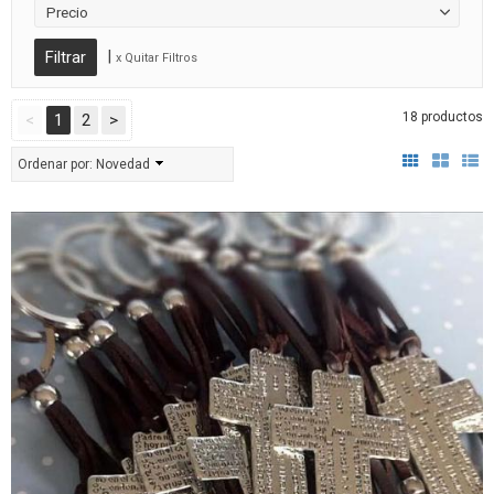
Precio
|
x Quitar Filtros
18 productos
<
1
2
>
Ordenar por:
Novedad