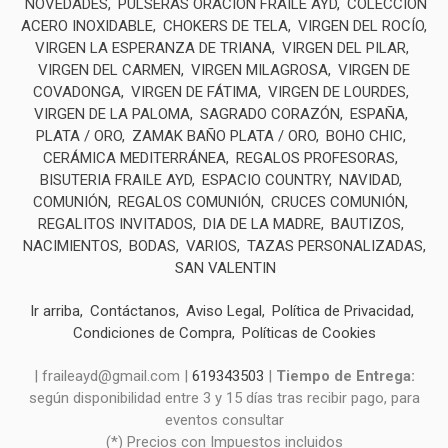
NOVEDADES
PULSERAS ORACIÓN FRAILE AYD
COLECCIÓN
ACERO INOXIDABLE
CHOKERS DE TELA
VIRGEN DEL ROCÍO
VIRGEN LA ESPERANZA DE TRIANA
VIRGEN DEL PILAR
VIRGEN DEL CARMEN
VIRGEN MILAGROSA
VIRGEN DE
COVADONGA
VIRGEN DE FÁTIMA
VIRGEN DE LOURDES
VIRGEN DE LA PALOMA
SAGRADO CORAZÓN
ESPAÑA
PLATA / ORO
ZAMAK BAÑO PLATA / ORO
BOHO CHIC
CERÁMICA MEDITERRÁNEA
REGALOS PROFESORAS
BISUTERIA FRAILE AYD
ESPACIO COUNTRY
NAVIDAD
COMUNIÓN
REGALOS COMUNIÓN
CRUCES COMUNIÓN
REGALITOS INVITADOS
DIA DE LA MADRE
BAUTIZOS
NACIMIENTOS
BODAS
VARIOS
TAZAS PERSONALIZADAS
SAN VALENTIN
Ir arriba
Contáctanos
Aviso Legal
Política de Privacidad
Condiciones de Compra
Políticas de Cookies
| fraileayd@gmail.com |
619343503
|
Tiempo de Entrega:
según disponibilidad entre 3 y 15 días tras recibir pago, para
eventos consultar
(*) Precios con Impuestos incluidos