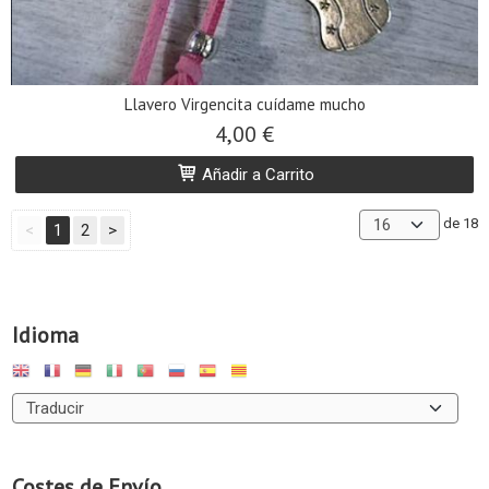
Llavero Virgencita cuídame mucho
4,00 €
Añadir a Carrito
de 18
<
1
2
>
Idioma
Costes de Envío