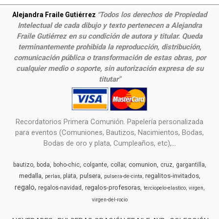
Todos los derechos de Propiedad
Alejandra Fraile Gutiérrez
"
Intelectual de cada dibujo y texto pertenecen a Alejandra
Fraile Gutiérrez en su condición de autora y titular. Queda
terminantemente prohibida la reproducción, distribución,
comunicación pública o transformación de estas obras, por
cualquier medio o soporte, sin autorización expresa de su
titutar"
Recordatorios Primera Comunión. Papelería personalizada
para eventos (Comuniones, Bautizos, Nacimientos, Bodas,
Bodas de oro y plata, Cumpleaños, etc),...
comunion
bautizo
boda
boho-chic
colgante
collar
cruz
gargantilla
medalla
pulsera
regalitos-invitados
plata
perlas
pulsera-de-cinta
regalo
regalos-profesoras
regalos-navidad
terciopelo-elastico
virgen
virgen-del-rocio