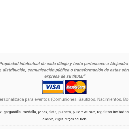
ropiedad Intelectual de cada dibujo y texto pertenecen a Alejandra Fr
 distribución, comunicación pública o transformación de estas obras
expresa de su titutar"
rsonalizada para eventos (Comuniones, Bautizos, Nacimientos, Boda
medalla
pulsera
regalitos-invitados
uz
gargantilla
plata
perlas
pulsera-de-cinta
elastico
virgen
virgen-del-rocio