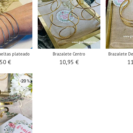
ueltas plateado
Brazalete Centro
Brazalete De
50 €
10,95 €
11
-20 %