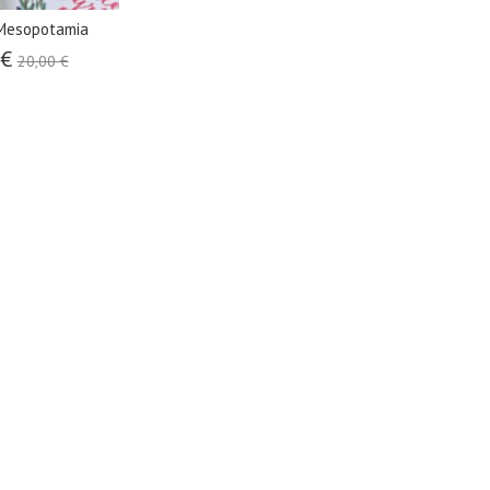
 Mesopotamia
 €
20,00 €