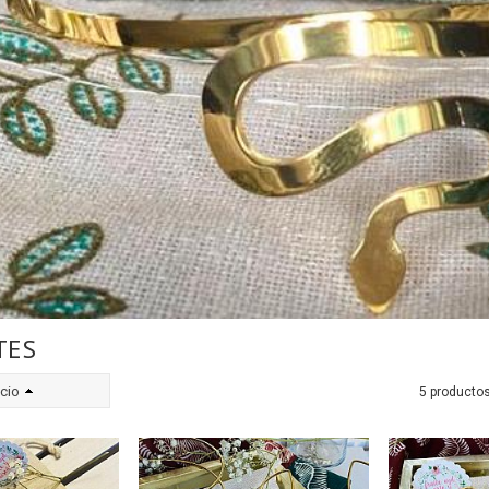
TES
cio
5 producto