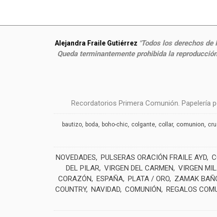
Todos los derechos de P
Alejandra Fraile Gutiérrez
"
Queda terminantemente prohibida la reproducción,
Recordatorios Primera Comunión. Papelería pe
comunion
bautizo
boda
boho-chic
colgante
collar
cr
NOVEDADES
PULSERAS ORACIÓN FRAILE AYD
C
DEL PILAR
VIRGEN DEL CARMEN
VIRGEN MI
CORAZÓN
ESPAÑA
PLATA / ORO
ZAMAK BAÑO
COUNTRY
NAVIDAD
COMUNIÓN
REGALOS COM