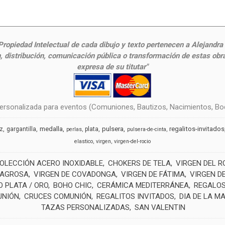
ropiedad Intelectual de cada dibujo y texto pertenecen a Alejandra Fr
 distribución, comunicación pública o transformación de estas obras
expresa de su titutar"
rsonalizada para eventos (Comuniones, Bautizos, Nacimientos, Boda
medalla
pulsera
regalitos-invitados
uz
gargantilla
plata
perlas
pulsera-de-cinta
elastico
virgen
virgen-del-rocio
OLECCIÓN ACERO INOXIDABLE
CHOKERS DE TELA
VIRGEN DEL R
LAGROSA
VIRGEN DE COVADONGA
VIRGEN DE FÁTIMA
VIRGEN D
 PLATA / ORO
BOHO CHIC
CERÁMICA MEDITERRÁNEA
REGALOS
UNIÓN
CRUCES COMUNIÓN
REGALITOS INVITADOS
DIA DE LA M
TAZAS PERSONALIZADAS
SAN VALENTIN