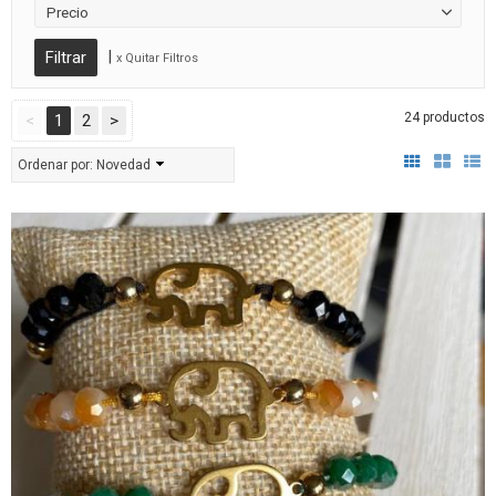
Precio
|
x Quitar Filtros
24 productos
<
1
2
>
Ordenar por:
Novedad