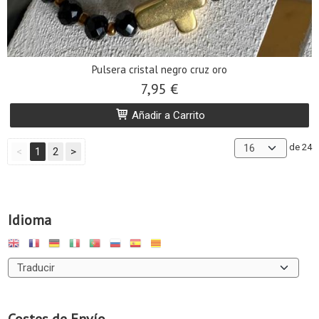
Pulsera cristal negro cruz oro
7,95 €
Añadir a Carrito
de 24
<
1
2
>
Idioma
Costes de Envío