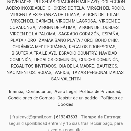
NOVEDADES
PULSERAS ORACIÓN FRAILE AYD
COLECCIÓN
ACERO INOXIDABLE
CHOKERS DE TELA
VIRGEN DEL ROCÍO
VIRGEN LA ESPERANZA DE TRIANA
VIRGEN DEL PILAR
VIRGEN DEL CARMEN
VIRGEN MILAGROSA
VIRGEN DE
COVADONGA
VIRGEN DE FÁTIMA
VIRGEN DE LOURDES
VIRGEN DE LA PALOMA
SAGRADO CORAZÓN
ESPAÑA
PLATA / ORO
ZAMAK BAÑO PLATA / ORO
BOHO CHIC
CERÁMICA MEDITERRÁNEA
REGALOS PROFESORAS
BISUTERIA FRAILE AYD
ESPACIO COUNTRY
NAVIDAD
COMUNIÓN
REGALOS COMUNIÓN
CRUCES COMUNIÓN
REGALITOS INVITADOS
DIA DE LA MADRE
BAUTIZOS
NACIMIENTOS
BODAS
VARIOS
TAZAS PERSONALIZADAS
SAN VALENTIN
Ir arriba
Contáctanos
Aviso Legal
Política de Privacidad
Condiciones de Compra
Desistir de un pedido
Políticas de
Cookies
| fraileayd@gmail.com |
619343503
|
Tiempo de Entrega:
según disponibilidad entre 3 y 15 días tras recibir pago, para
eventos consultar