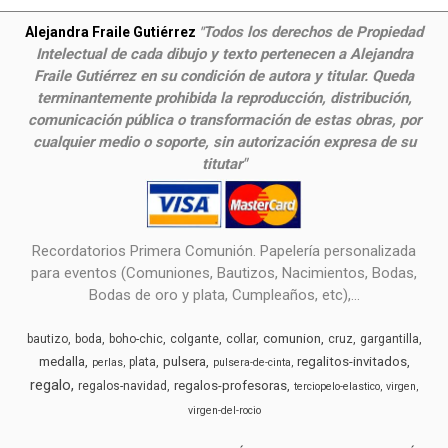
Todos los derechos de Propiedad
Alejandra Fraile Gutiérrez
"
Intelectual de cada dibujo y texto pertenecen a Alejandra
Fraile Gutiérrez en su condición de autora y titular. Queda
terminantemente prohibida la reproducción, distribución,
comunicación pública o transformación de estas obras, por
cualquier medio o soporte, sin autorización expresa de su
titutar"
Recordatorios Primera Comunión. Papelería personalizada
para eventos (Comuniones, Bautizos, Nacimientos, Bodas,
Bodas de oro y plata, Cumpleaños, etc),...
comunion
bautizo
boda
boho-chic
colgante
collar
cruz
gargantilla
medalla
pulsera
regalitos-invitados
plata
perlas
pulsera-de-cinta
regalo
regalos-profesoras
regalos-navidad
terciopelo-elastico
virgen
virgen-del-rocio