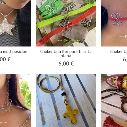
la multiposición
Choker Una flor para ti cinta
Choker Un
plana
00 €
6
6,00 €