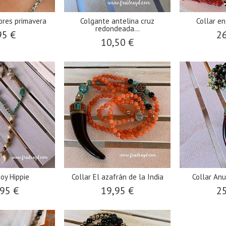
lores primavera
Colgante antelina cruz
Collar en
redondeada...
95 €
26
10,50 €
Soy Hippie
Collar El azafrán de la India
Collar Anu
95 €
19,95 €
25