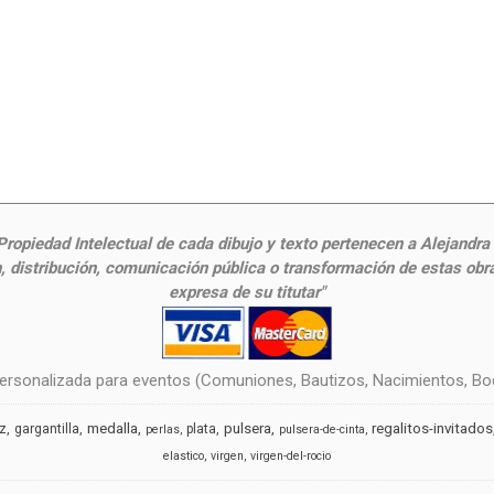
ropiedad Intelectual de cada dibujo y texto pertenecen a Alejandra Fr
 distribución, comunicación pública o transformación de estas obras
expresa de su titutar"
rsonalizada para eventos (Comuniones, Bautizos, Nacimientos, Boda
medalla
pulsera
regalitos-invitados
uz
gargantilla
plata
perlas
pulsera-de-cinta
elastico
virgen
virgen-del-rocio