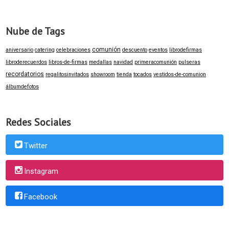
Nube de Tags
comunión
aniversario
catering
celebraciones
descuento
eventos
librodefirmas
libroderecuerdos
libros-de-firmas
medallas
navidad
primeracomunión
pulseras
recordatorios
regalitosinvitados
showroom
tienda
tocados
vestidos-de-comunion
álbumdefotos
Redes Sociales
Twitter
Instagram
Facebook