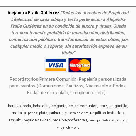
Todos los derechos de Propiedad
Alejandra Fraile Gutiérrez
"
Intelectual de cada dibujo y texto pertenecen a Alejandra
Fraile Gutiérrez en su condición de autora y titular. Queda
terminantemente prohibida la reproducción, distribución,
comunicación pública o transformación de estas obras, por
cualquier medio o soporte, sin autorización expresa de su
titutar"
Recordatorios Primera Comunión. Papelería personalizada
para eventos (Comuniones, Bautizos, Nacimientos, Bodas,
Bodas de oro y plata, Cumpleaños, etc),...
comunion
bautizo
boda
boho-chic
colgante
collar
cruz
gargantilla
medalla
pulsera
regalitos-invitados
plata
perlas
pulsera-de-cinta
regalo
regalos-profesoras
regalos-navidad
terciopelo-elastico
virgen
virgen-del-rocio