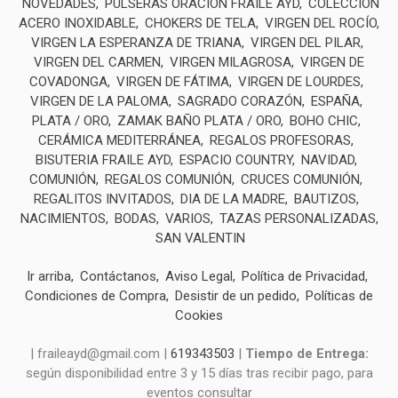
NOVEDADES
PULSERAS ORACIÓN FRAILE AYD
COLECCIÓN
ACERO INOXIDABLE
CHOKERS DE TELA
VIRGEN DEL ROCÍO
VIRGEN LA ESPERANZA DE TRIANA
VIRGEN DEL PILAR
VIRGEN DEL CARMEN
VIRGEN MILAGROSA
VIRGEN DE
COVADONGA
VIRGEN DE FÁTIMA
VIRGEN DE LOURDES
VIRGEN DE LA PALOMA
SAGRADO CORAZÓN
ESPAÑA
PLATA / ORO
ZAMAK BAÑO PLATA / ORO
BOHO CHIC
CERÁMICA MEDITERRÁNEA
REGALOS PROFESORAS
BISUTERIA FRAILE AYD
ESPACIO COUNTRY
NAVIDAD
COMUNIÓN
REGALOS COMUNIÓN
CRUCES COMUNIÓN
REGALITOS INVITADOS
DIA DE LA MADRE
BAUTIZOS
NACIMIENTOS
BODAS
VARIOS
TAZAS PERSONALIZADAS
SAN VALENTIN
Ir arriba
Contáctanos
Aviso Legal
Política de Privacidad
Condiciones de Compra
Desistir de un pedido
Políticas de
Cookies
| fraileayd@gmail.com |
619343503
|
Tiempo de Entrega:
según disponibilidad entre 3 y 15 días tras recibir pago, para
eventos consultar