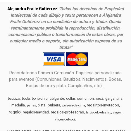
Todos los derechos de Propiedad
Alejandra Fraile Gutiérrez
"
Intelectual de cada dibujo y texto pertenecen a Alejandra
Fraile Gutiérrez en su condición de autora y titular. Queda
terminantemente prohibida la reproducción, distribución,
comunicación pública o transformación de estas obras, por
cualquier medio o soporte, sin autorización expresa de su
titutar"
Recordatorios Primera Comunión. Papelería personalizada
para eventos (Comuniones, Bautizos, Nacimientos, Bodas,
Bodas de oro y plata, Cumpleaños, etc),...
comunion
bautizo
boda
boho-chic
colgante
collar
cruz
gargantilla
medalla
pulsera
regalitos-invitados
plata
perlas
pulsera-de-cinta
regalo
regalos-profesoras
regalos-navidad
terciopelo-elastico
virgen
virgen-del-rocio