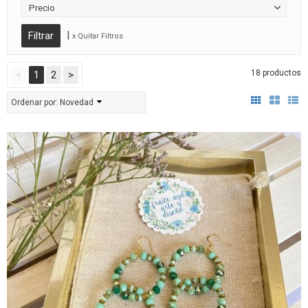
Precio
|
x Quitar Filtros
18 productos
<
1
2
>
Ordenar por:
Novedad