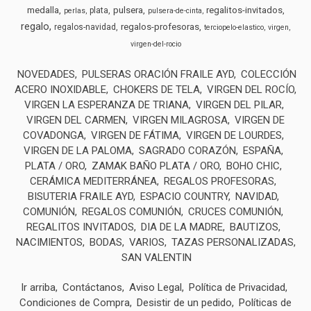
medalla
pulsera
regalitos-invitados
plata
perlas
pulsera-de-cinta
regalo
regalos-profesoras
regalos-navidad
terciopelo-elastico
virgen
virgen-del-rocio
NOVEDADES
PULSERAS ORACIÓN FRAILE AYD
COLECCIÓN
ACERO INOXIDABLE
CHOKERS DE TELA
VIRGEN DEL ROCÍO
VIRGEN LA ESPERANZA DE TRIANA
VIRGEN DEL PILAR
VIRGEN DEL CARMEN
VIRGEN MILAGROSA
VIRGEN DE
COVADONGA
VIRGEN DE FÁTIMA
VIRGEN DE LOURDES
VIRGEN DE LA PALOMA
SAGRADO CORAZÓN
ESPAÑA
PLATA / ORO
ZAMAK BAÑO PLATA / ORO
BOHO CHIC
CERÁMICA MEDITERRÁNEA
REGALOS PROFESORAS
BISUTERIA FRAILE AYD
ESPACIO COUNTRY
NAVIDAD
COMUNIÓN
REGALOS COMUNIÓN
CRUCES COMUNIÓN
REGALITOS INVITADOS
DIA DE LA MADRE
BAUTIZOS
NACIMIENTOS
BODAS
VARIOS
TAZAS PERSONALIZADAS
SAN VALENTIN
Ir arriba
Contáctanos
Aviso Legal
Política de Privacidad
Condiciones de Compra
Desistir de un pedido
Políticas de