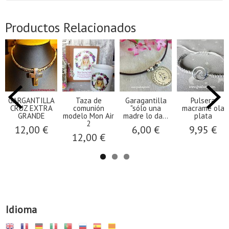
Productos Relacionados
GARGANTILLA
Taza de
Garagantilla
Pulsera
CRUZ EXTRA
comunión
"sólo una
macramé ola
GRANDE
modelo Mon Air
madre lo da...
plata
2
12,00 €
6,00 €
9,95 €
12,00 €
Idioma