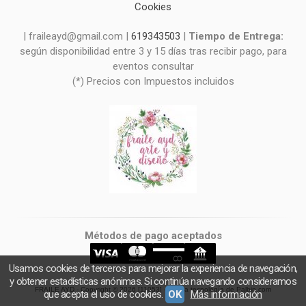
Cookies
| fraileayd@gmail.com |
619343503
|
Tiempo de Entrega:
según disponibilidad entre 3 y 15 días tras recibir pago, para
eventos consultar
(*) Precios con Impuestos incluidos
Métodos de pago aceptados
Usamos cookies de terceros para mejorar la experiencia de navegación,
y obtener estadísticas anónimas. Si continúa navegando consideramos
FRAILE AYD
- Copyright © 2026 [11053] - Con la tecnología de Palbin.com
que acepta el uso de cookies.
OK
Más información