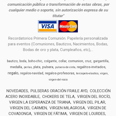
comunicación pública o transformación de estas obras, por
cualquier medio o soporte, sin autorización expresa de su
titutar"
Recordatorios Primera Comunión. Papelería personalizada
para eventos (Comuniones, Bautizos, Nacimientos, Bodas,
Bodas de oro y plata, Cumpleaños, etc),...
comunion
bautizo
boda
boho-chic
colgante
collar
cruz
gargantilla
medalla
pulsera
regalitos-invitados
plata
perlas
pulsera-de-cinta
regalo
regalos-profesoras
regalos-navidad
terciopelo-elastico
virgen
virgen-del-rocio
NOVEDADES
PULSERAS ORACIÓN FRAILE AYD
COLECCIÓN
ACERO INOXIDABLE
CHOKERS DE TELA
VIRGEN DEL ROCÍO
VIRGEN LA ESPERANZA DE TRIANA
VIRGEN DEL PILAR
VIRGEN DEL CARMEN
VIRGEN MILAGROSA
VIRGEN DE
COVADONGA
VIRGEN DE FÁTIMA
VIRGEN DE LOURDES