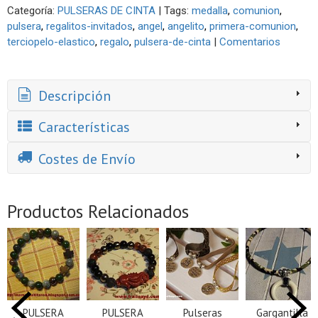
Categoría:
PULSERAS DE CINTA
|
Tags:
medalla
comunion
pulsera
regalitos-invitados
angel
angelito
primera-comunion
terciopelo-elastico
regalo
pulsera-de-cinta
|
Comentarios
Descripción
Características
Costes de Envío
Productos Relacionados
PULSERA
PULSERA
Pulseras
Gargantilla