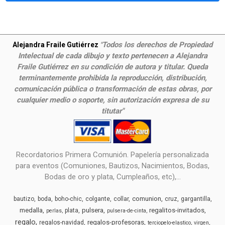
Todos los derechos de Propiedad
Alejandra Fraile Gutiérrez
"
Intelectual de cada dibujo y texto pertenecen a Alejandra
Fraile Gutiérrez en su condición de autora y titular. Queda
terminantemente prohibida la reproducción, distribución,
comunicación pública o transformación de estas obras, por
cualquier medio o soporte, sin autorización expresa de su
titutar"
Recordatorios Primera Comunión. Papelería personalizada
para eventos (Comuniones, Bautizos, Nacimientos, Bodas,
Bodas de oro y plata, Cumpleaños, etc),...
comunion
bautizo
boda
boho-chic
colgante
collar
cruz
gargantilla
medalla
pulsera
regalitos-invitados
plata
perlas
pulsera-de-cinta
regalo
regalos-profesoras
regalos-navidad
terciopelo-elastico
virgen