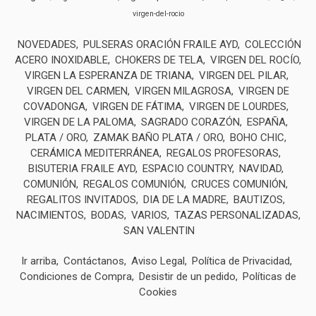
virgen-del-rocio
NOVEDADES
PULSERAS ORACIÓN FRAILE AYD
COLECCIÓN
ACERO INOXIDABLE
CHOKERS DE TELA
VIRGEN DEL ROCÍO
VIRGEN LA ESPERANZA DE TRIANA
VIRGEN DEL PILAR
VIRGEN DEL CARMEN
VIRGEN MILAGROSA
VIRGEN DE
COVADONGA
VIRGEN DE FÁTIMA
VIRGEN DE LOURDES
VIRGEN DE LA PALOMA
SAGRADO CORAZÓN
ESPAÑA
PLATA / ORO
ZAMAK BAÑO PLATA / ORO
BOHO CHIC
CERÁMICA MEDITERRÁNEA
REGALOS PROFESORAS
BISUTERIA FRAILE AYD
ESPACIO COUNTRY
NAVIDAD
COMUNIÓN
REGALOS COMUNIÓN
CRUCES COMUNIÓN
REGALITOS INVITADOS
DIA DE LA MADRE
BAUTIZOS
NACIMIENTOS
BODAS
VARIOS
TAZAS PERSONALIZADAS
SAN VALENTIN
Ir arriba
Contáctanos
Aviso Legal
Política de Privacidad
Condiciones de Compra
Desistir de un pedido
Políticas de
Cookies