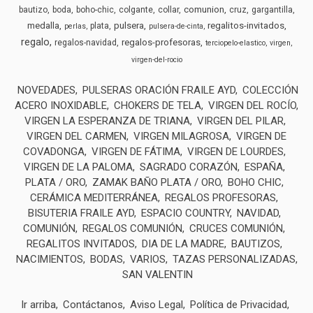
comunion
bautizo
boda
boho-chic
colgante
collar
cruz
gargantilla
medalla
pulsera
regalitos-invitados
plata
perlas
pulsera-de-cinta
regalo
regalos-profesoras
regalos-navidad
terciopelo-elastico
virgen
virgen-del-rocio
NOVEDADES
PULSERAS ORACIÓN FRAILE AYD
COLECCIÓN
ACERO INOXIDABLE
CHOKERS DE TELA
VIRGEN DEL ROCÍO
VIRGEN LA ESPERANZA DE TRIANA
VIRGEN DEL PILAR
VIRGEN DEL CARMEN
VIRGEN MILAGROSA
VIRGEN DE
COVADONGA
VIRGEN DE FÁTIMA
VIRGEN DE LOURDES
VIRGEN DE LA PALOMA
SAGRADO CORAZÓN
ESPAÑA
PLATA / ORO
ZAMAK BAÑO PLATA / ORO
BOHO CHIC
CERÁMICA MEDITERRÁNEA
REGALOS PROFESORAS
BISUTERIA FRAILE AYD
ESPACIO COUNTRY
NAVIDAD
COMUNIÓN
REGALOS COMUNIÓN
CRUCES COMUNIÓN
REGALITOS INVITADOS
DIA DE LA MADRE
BAUTIZOS
NACIMIENTOS
BODAS
VARIOS
TAZAS PERSONALIZADAS
SAN VALENTIN
Ir arriba
Contáctanos
Aviso Legal
Política de Privacidad