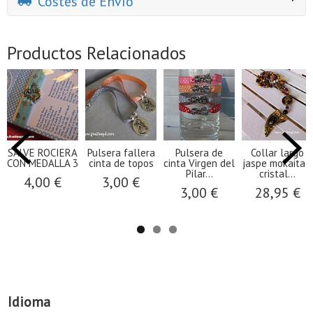
Costes de Envío
Productos Relacionados
SALVE ROCIERA
Pulsera fallera
Pulsera de
Collar largo
CON MEDALLA 3
cinta de topos
cinta Virgen del
jaspe mokaita y
Pilar...
cristal...
4,00 €
3,00 €
3,00 €
28,95 €
Idioma