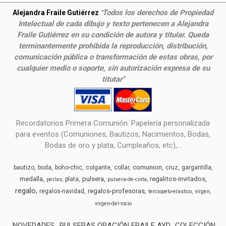
Todos los derechos de Propiedad
Alejandra Fraile Gutiérrez
"
Intelectual de cada dibujo y texto pertenecen a Alejandra
Fraile Gutiérrez en su condición de autora y titular. Queda
terminantemente prohibida la reproducción, distribución,
comunicación pública o transformación de estas obras, por
cualquier medio o soporte, sin autorización expresa de su
titutar"
Recordatorios Primera Comunión. Papelería personalizada
para eventos (Comuniones, Bautizos, Nacimientos, Bodas,
Bodas de oro y plata, Cumpleaños, etc),...
comunion
bautizo
boda
boho-chic
colgante
collar
cruz
gargantilla
medalla
pulsera
regalitos-invitados
plata
perlas
pulsera-de-cinta
regalo
regalos-profesoras
regalos-navidad
terciopelo-elastico
virgen
virgen-del-rocio
NOVEDADES
PULSERAS ORACIÓN FRAILE AYD
COLECCIÓN