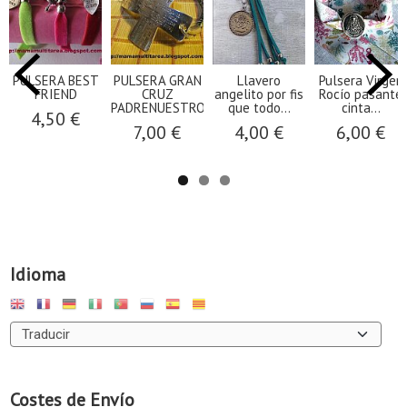
PULSERA BEST
PULSERA GRAN
Llavero
Pulsera Virgen
FRIEND
CRUZ
angelito por fis
Rocío pasante
PADRENUESTRO...
que todo...
cinta...
4,50 €
7,00 €
4,00 €
6,00 €
Idioma
Costes de Envío