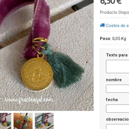
6,50 €
Producto Dispo
Costes de e
Peso
:
0,05 Kg
Texto para l
nombre
fecha
observacio