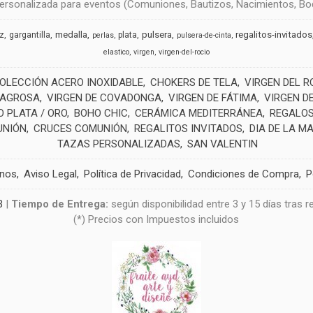
rsonalizada para eventos (Comuniones, Bautizos, Nacimientos, Boda
medalla
pulsera
regalitos-invitados
uz
gargantilla
plata
perlas
pulsera-de-cinta
elastico
virgen
virgen-del-rocio
OLECCIÓN ACERO INOXIDABLE
CHOKERS DE TELA
VIRGEN DEL R
LAGROSA
VIRGEN DE COVADONGA
VIRGEN DE FÁTIMA
VIRGEN D
 PLATA / ORO
BOHO CHIC
CERÁMICA MEDITERRÁNEA
REGALOS
UNIÓN
CRUCES COMUNIÓN
REGALITOS INVITADOS
DIA DE LA M
TAZAS PERSONALIZADAS
SAN VALENTIN
anos
Aviso Legal
Política de Privacidad
Condiciones de Compra
P
3
|
Tiempo de Entrega:
según disponibilidad entre 3 y 15 días tras 
(*) Precios con Impuestos incluidos