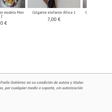
ón modelo Mon
Colgante elefante África 1
Gargantilla cam
 2
búfalo
7,00 €
00 €
12,0
aile Gutiérrez en su condición de autora y titular.
, por cualquier medio o soporte, sin autorización