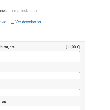
nible
-
(Imp. Incluidos)
nvío
Ver descripción
a tarjeta
(+1,00 €)
nes