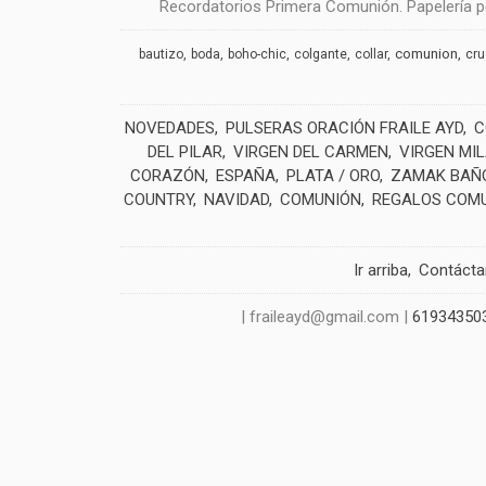
Recordatorios Primera Comunión. Papelería pe
comunion
bautizo
boda
boho-chic
colgante
collar
cr
NOVEDADES
PULSERAS ORACIÓN FRAILE AYD
C
DEL PILAR
VIRGEN DEL CARMEN
VIRGEN MI
CORAZÓN
ESPAÑA
PLATA / ORO
ZAMAK BAÑO
COUNTRY
NAVIDAD
COMUNIÓN
REGALOS COM
Ir arriba
Contáct
| fraileayd@gmail.com |
61934350