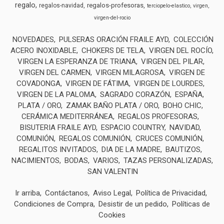
regalo
regalos-profesoras
regalos-navidad
terciopelo-elastico
virgen
virgen-del-rocio
NOVEDADES
PULSERAS ORACIÓN FRAILE AYD
COLECCIÓN
ACERO INOXIDABLE
CHOKERS DE TELA
VIRGEN DEL ROCÍO
VIRGEN LA ESPERANZA DE TRIANA
VIRGEN DEL PILAR
VIRGEN DEL CARMEN
VIRGEN MILAGROSA
VIRGEN DE
COVADONGA
VIRGEN DE FÁTIMA
VIRGEN DE LOURDES
VIRGEN DE LA PALOMA
SAGRADO CORAZÓN
ESPAÑA
PLATA / ORO
ZAMAK BAÑO PLATA / ORO
BOHO CHIC
CERÁMICA MEDITERRÁNEA
REGALOS PROFESORAS
BISUTERIA FRAILE AYD
ESPACIO COUNTRY
NAVIDAD
COMUNIÓN
REGALOS COMUNIÓN
CRUCES COMUNIÓN
REGALITOS INVITADOS
DIA DE LA MADRE
BAUTIZOS
NACIMIENTOS
BODAS
VARIOS
TAZAS PERSONALIZADAS
SAN VALENTIN
Ir arriba
Contáctanos
Aviso Legal
Política de Privacidad
Condiciones de Compra
Desistir de un pedido
Políticas de
Cookies