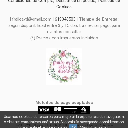
Condiciones de Compra
Desistir de un pedido
Políticas de
Cookies
| fraileayd@gmail.com |
619343503
|
Tiempo de Entrega:
según disponibilidad entre 3 y 15 días tras recibir pago, para
eventos consultar
(*) Precios con Impuestos incluidos
Métodos de pago aceptados
Usamos cookies de terceros para mejorar la experiencia de navegación,
y obtener estadísticas anónimas. Si continúa navegando consideramos
FRAILE AYD
- Copyright © 2026 [11053] - Con la tecnología de Palbin.com
que acepta el uso de cookies.
OK
Más información