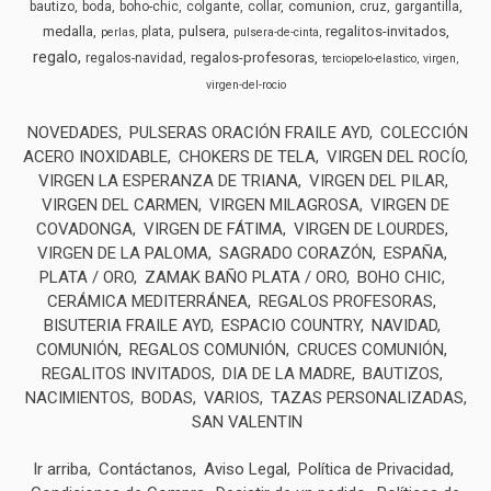
comunion
bautizo
boda
boho-chic
colgante
collar
cruz
gargantilla
medalla
pulsera
regalitos-invitados
plata
perlas
pulsera-de-cinta
regalo
regalos-profesoras
regalos-navidad
terciopelo-elastico
virgen
virgen-del-rocio
NOVEDADES
PULSERAS ORACIÓN FRAILE AYD
COLECCIÓN
ACERO INOXIDABLE
CHOKERS DE TELA
VIRGEN DEL ROCÍO
VIRGEN LA ESPERANZA DE TRIANA
VIRGEN DEL PILAR
VIRGEN DEL CARMEN
VIRGEN MILAGROSA
VIRGEN DE
COVADONGA
VIRGEN DE FÁTIMA
VIRGEN DE LOURDES
VIRGEN DE LA PALOMA
SAGRADO CORAZÓN
ESPAÑA
PLATA / ORO
ZAMAK BAÑO PLATA / ORO
BOHO CHIC
CERÁMICA MEDITERRÁNEA
REGALOS PROFESORAS
BISUTERIA FRAILE AYD
ESPACIO COUNTRY
NAVIDAD
COMUNIÓN
REGALOS COMUNIÓN
CRUCES COMUNIÓN
REGALITOS INVITADOS
DIA DE LA MADRE
BAUTIZOS
NACIMIENTOS
BODAS
VARIOS
TAZAS PERSONALIZADAS
SAN VALENTIN
Ir arriba
Contáctanos
Aviso Legal
Política de Privacidad