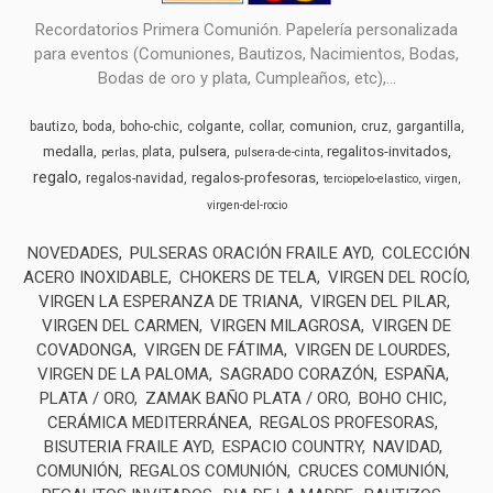
Recordatorios Primera Comunión. Papelería personalizada
para eventos (Comuniones, Bautizos, Nacimientos, Bodas,
Bodas de oro y plata, Cumpleaños, etc),...
comunion
bautizo
boda
boho-chic
colgante
collar
cruz
gargantilla
medalla
pulsera
regalitos-invitados
plata
perlas
pulsera-de-cinta
regalo
regalos-profesoras
regalos-navidad
terciopelo-elastico
virgen
virgen-del-rocio
NOVEDADES
PULSERAS ORACIÓN FRAILE AYD
COLECCIÓN
ACERO INOXIDABLE
CHOKERS DE TELA
VIRGEN DEL ROCÍO
VIRGEN LA ESPERANZA DE TRIANA
VIRGEN DEL PILAR
VIRGEN DEL CARMEN
VIRGEN MILAGROSA
VIRGEN DE
COVADONGA
VIRGEN DE FÁTIMA
VIRGEN DE LOURDES
VIRGEN DE LA PALOMA
SAGRADO CORAZÓN
ESPAÑA
PLATA / ORO
ZAMAK BAÑO PLATA / ORO
BOHO CHIC
CERÁMICA MEDITERRÁNEA
REGALOS PROFESORAS
BISUTERIA FRAILE AYD
ESPACIO COUNTRY
NAVIDAD
COMUNIÓN
REGALOS COMUNIÓN
CRUCES COMUNIÓN