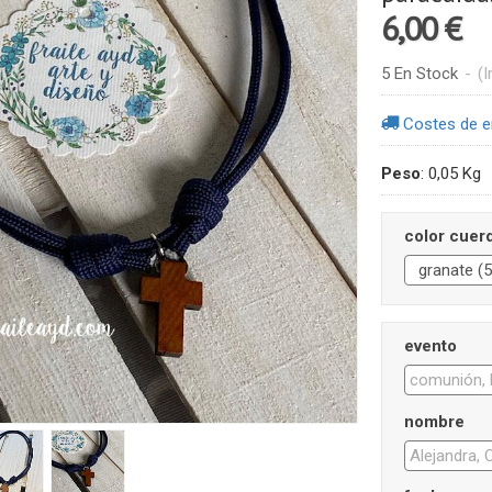
6,00 €
5 En Stock
-
(I
Costes de e
Peso
:
0,05 Kg
color cuer
evento
nombre