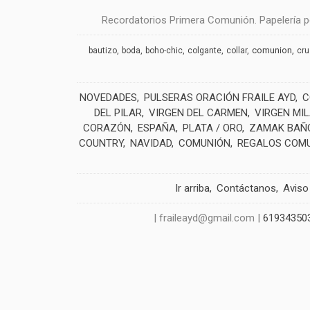
Recordatorios Primera Comunión. Papelería pe
comunion
bautizo
boda
boho-chic
colgante
collar
cr
NOVEDADES
PULSERAS ORACIÓN FRAILE AYD
C
DEL PILAR
VIRGEN DEL CARMEN
VIRGEN MI
CORAZÓN
ESPAÑA
PLATA / ORO
ZAMAK BAÑO
COUNTRY
NAVIDAD
COMUNIÓN
REGALOS COM
Ir arriba
Contáctanos
Aviso
| fraileayd@gmail.com |
61934350