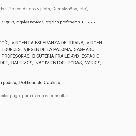
s, Bodas de oro y plata, Cumpleaños, etc),...
regalo
regalos-profesoras
regalos-navidad
terciopelo-
OCÍO
VIRGEN LA ESPERANZA DE TRIANA
VIRGEN
E LOURDES
VIRGEN DE LA PALOMA
SAGRADO
 PROFESORAS
BISUTERIA FRAILE AYD
ESPACIO
ADRE
BAUTIZOS
NACIMIENTOS
BODAS
VARIOS
un pedido
Políticas de Cookies
recibir pago, para eventos consultar