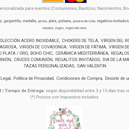
rsonalizada para eventos (Comuniones, Bautizos, Nacimientos, Boda
medalla
pulsera
regalitos-invitados
uz
gargantilla
plata
perlas
pulsera-de-cinta
elastico
virgen
virgen-del-rocio
OLECCIÓN ACERO INOXIDABLE
CHOKERS DE TELA
VIRGEN DEL R
LAGROSA
VIRGEN DE COVADONGA
VIRGEN DE FÁTIMA
VIRGEN D
 PLATA / ORO
BOHO CHIC
CERÁMICA MEDITERRÁNEA
REGALOS
UNIÓN
CRUCES COMUNIÓN
REGALITOS INVITADOS
DIA DE LA M
TAZAS PERSONALIZADAS
SAN VALENTIN
 Legal
Política de Privacidad
Condiciones de Compra
Desistir de 
3
|
Tiempo de Entrega:
según disponibilidad entre 3 y 15 días tras 
(*) Precios con Impuestos incluidos