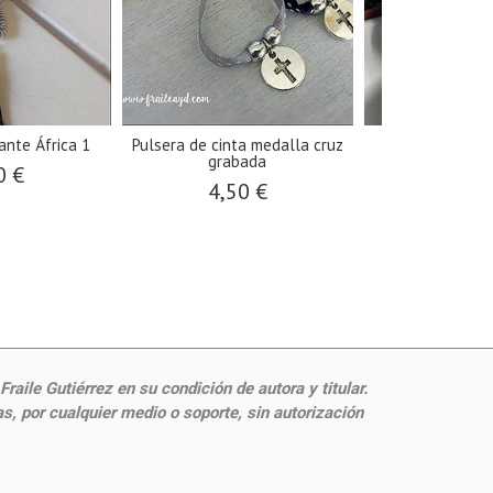
ante África 1
Pulsera de cinta medalla cruz
Colgante de 
grabada
estrella
0 €
4,50 €
14,9
aile Gutiérrez en su condición de autora y titular.
, por cualquier medio o soporte, sin autorización