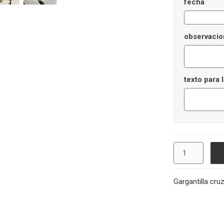
fecha
observacio
texto para l
Gargantilla cr