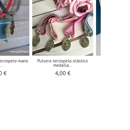
terciopelo mano
Pulsera terciopelo elástico
Pulsera bolita
..
medalla...
estre
0 €
4,00 €
3,75