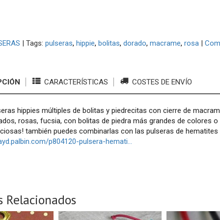
SERAS
|
Tags:
pulseras
hippie
bolitas
dorado
macrame
rosa
|
Com
PCIÓN
CARACTERÍSTICAS
COSTES DE ENVÍO
seras hippies múltiples de bolitas y piedrecitas con cierre de macra
ados, rosas, fucsia, con bolitas de piedra más grandes de colores 
eciosas! también puedes combinarlas con las pulseras de hematites
leayd.palbin.com/p804120-pulsera-hemati...
s Relacionados