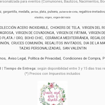
rsonalizada para eventos (Comuniones, Bautizos, Nacimientos, Boda
medalla
pulsera
regalitos-invitados
uz
gargantilla
plata
perlas
pulsera-de-cinta
elastico
virgen
virgen-del-rocio
OLECCIÓN ACERO INOXIDABLE
CHOKERS DE TELA
VIRGEN DEL R
LAGROSA
VIRGEN DE COVADONGA
VIRGEN DE FÁTIMA
VIRGEN D
 PLATA / ORO
BOHO CHIC
CERÁMICA MEDITERRÁNEA
REGALOS
UNIÓN
CRUCES COMUNIÓN
REGALITOS INVITADOS
DIA DE LA M
TAZAS PERSONALIZADAS
SAN VALENTIN
anos
Aviso Legal
Política de Privacidad
Condiciones de Compra
P
3
|
Tiempo de Entrega:
según disponibilidad entre 3 y 15 días tras 
(*) Precios con Impuestos incluidos