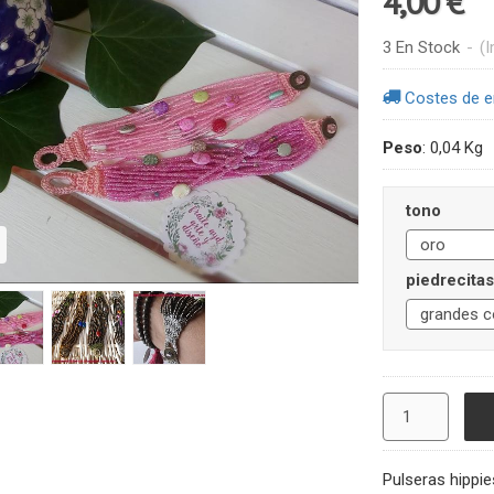
4,00 €
3 En Stock
-
(I
Costes de e
Peso
:
0,04 Kg
tono
piedrecitas
Pulseras hippie