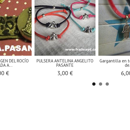
GEN DEL ROCÍO
PULSERA ANTELINA ANGELITO
Gargantilla en 
DA A...
PASANTE
de.
00 €
3,00 €
6,0