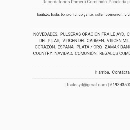
Recordatorios Primera Comunión. Papelería pe
comunion
bautizo
boda
boho-chic
colgante
collar
cr
NOVEDADES
PULSERAS ORACIÓN FRAILE AYD
C
DEL PILAR
VIRGEN DEL CARMEN
VIRGEN MI
CORAZÓN
ESPAÑA
PLATA / ORO
ZAMAK BAÑO
COUNTRY
NAVIDAD
COMUNIÓN
REGALOS COM
Ir arriba
Contáct
| fraileayd@gmail.com |
61934350