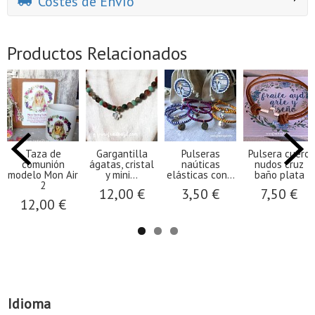
Costes de Envío
Productos Relacionados
Taza de
Gargantilla
Pulseras
Pulsera cuero
comunión
ágatas, cristal
naúticas
nudos cruz
modelo Mon Air
y mini...
elásticas con...
baño plata
2
12,00 €
3,50 €
7,50 €
12,00 €
Idioma