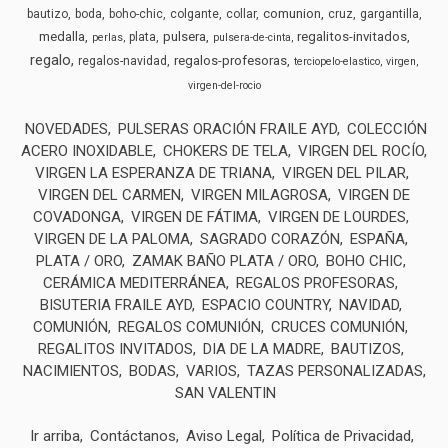
comunion
bautizo
boda
boho-chic
colgante
collar
cruz
gargantilla
medalla
pulsera
regalitos-invitados
plata
perlas
pulsera-de-cinta
regalo
regalos-profesoras
regalos-navidad
terciopelo-elastico
virgen
virgen-del-rocio
NOVEDADES
PULSERAS ORACIÓN FRAILE AYD
COLECCIÓN
ACERO INOXIDABLE
CHOKERS DE TELA
VIRGEN DEL ROCÍO
VIRGEN LA ESPERANZA DE TRIANA
VIRGEN DEL PILAR
VIRGEN DEL CARMEN
VIRGEN MILAGROSA
VIRGEN DE
COVADONGA
VIRGEN DE FÁTIMA
VIRGEN DE LOURDES
VIRGEN DE LA PALOMA
SAGRADO CORAZÓN
ESPAÑA
PLATA / ORO
ZAMAK BAÑO PLATA / ORO
BOHO CHIC
CERÁMICA MEDITERRÁNEA
REGALOS PROFESORAS
BISUTERIA FRAILE AYD
ESPACIO COUNTRY
NAVIDAD
COMUNIÓN
REGALOS COMUNIÓN
CRUCES COMUNIÓN
REGALITOS INVITADOS
DIA DE LA MADRE
BAUTIZOS
NACIMIENTOS
BODAS
VARIOS
TAZAS PERSONALIZADAS
SAN VALENTIN
Ir arriba
Contáctanos
Aviso Legal
Política de Privacidad