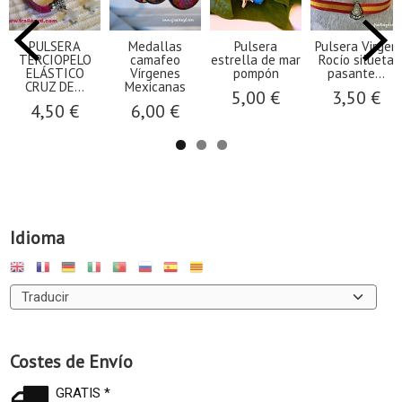
PULSERA
Medallas
Pulsera
Pulsera Virgen
TERCIOPELO
camafeo
estrella de mar
Rocío silueta
ELÁSTICO
Vírgenes
pompón
pasante...
CRUZ DE...
Mexicanas
5,00 €
3,50 €
4,50 €
6,00 €
Idioma
Costes de Envío
GRATIS *