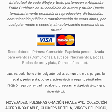
Intelectual de cada dibujo y texto pertenecen a Alejandra
Fraile Gutiérrez en su condición de autora y titular. Queda
terminantemente prohibida la reproducción, distribución,
comunicación pública o transformación de estas obras, por
cualquier medio o soporte, sin autorización expresa de su
titutar"
Recordatorios Primera Comunión. Papelería personalizada
para eventos (Comuniones, Bautizos, Nacimientos, Bodas,
Bodas de oro y plata, Cumpleaños, etc),...
comunion
bautizo
boda
boho-chic
colgante
collar
cruz
gargantilla
medalla
pulsera
regalitos-invitados
plata
perlas
pulsera-de-cinta
regalo
regalos-profesoras
regalos-navidad
terciopelo-elastico
virgen
virgen-del-rocio
NOVEDADES
PULSERAS ORACIÓN FRAILE AYD
COLECCIÓN
ACERO INOXIDABLE
CHOKERS DE TELA
VIRGEN DEL ROCÍO