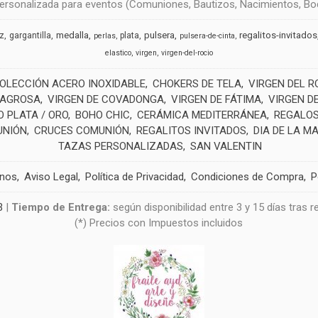
rsonalizada para eventos (Comuniones, Bautizos, Nacimientos, Boda
medalla
pulsera
regalitos-invitados
uz
gargantilla
plata
perlas
pulsera-de-cinta
elastico
virgen
virgen-del-rocio
OLECCIÓN ACERO INOXIDABLE
CHOKERS DE TELA
VIRGEN DEL R
LAGROSA
VIRGEN DE COVADONGA
VIRGEN DE FÁTIMA
VIRGEN D
 PLATA / ORO
BOHO CHIC
CERÁMICA MEDITERRÁNEA
REGALOS
UNIÓN
CRUCES COMUNIÓN
REGALITOS INVITADOS
DIA DE LA M
TAZAS PERSONALIZADAS
SAN VALENTIN
anos
Aviso Legal
Política de Privacidad
Condiciones de Compra
P
3
|
Tiempo de Entrega:
según disponibilidad entre 3 y 15 días tras 
(*) Precios con Impuestos incluidos