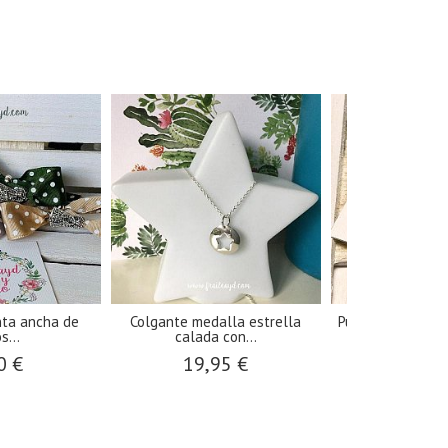
nta ancha de
Colgante medalla estrella
Pulsera macramé 
s...
calada con...
9,50
0 €
19,95 €