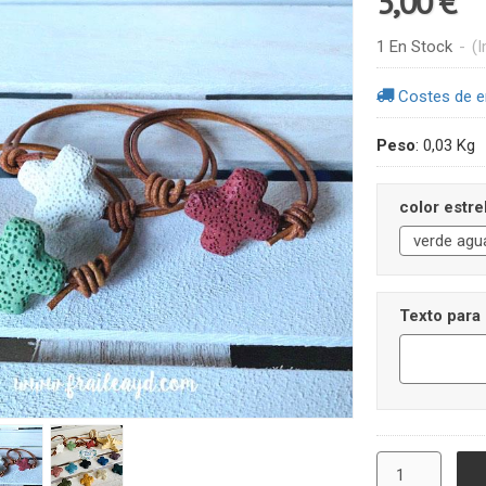
5,00 €
1 En Stock
-
(I
Costes de e
Peso
:
0,03 Kg
color estre
Texto para 