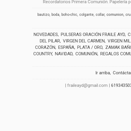
Recordatorios Primera Comunión. Papelería pe
comunion
bautizo
boda
boho-chic
colgante
collar
cr
NOVEDADES
PULSERAS ORACIÓN FRAILE AYD
C
DEL PILAR
VIRGEN DEL CARMEN
VIRGEN MI
CORAZÓN
ESPAÑA
PLATA / ORO
ZAMAK BAÑO
COUNTRY
NAVIDAD
COMUNIÓN
REGALOS COM
Ir arriba
Contáct
| fraileayd@gmail.com |
61934350