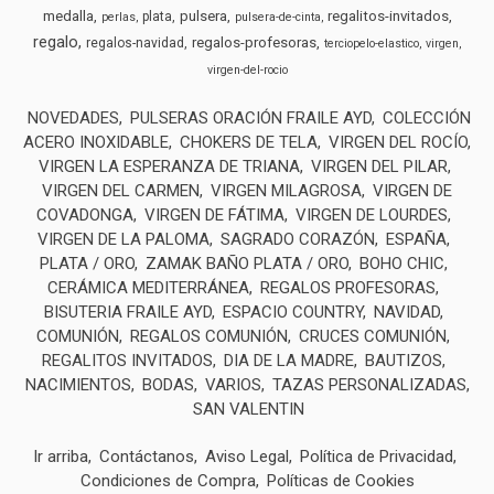
medalla
pulsera
regalitos-invitados
plata
perlas
pulsera-de-cinta
regalo
regalos-profesoras
regalos-navidad
terciopelo-elastico
virgen
virgen-del-rocio
NOVEDADES
PULSERAS ORACIÓN FRAILE AYD
COLECCIÓN
ACERO INOXIDABLE
CHOKERS DE TELA
VIRGEN DEL ROCÍO
VIRGEN LA ESPERANZA DE TRIANA
VIRGEN DEL PILAR
VIRGEN DEL CARMEN
VIRGEN MILAGROSA
VIRGEN DE
COVADONGA
VIRGEN DE FÁTIMA
VIRGEN DE LOURDES
VIRGEN DE LA PALOMA
SAGRADO CORAZÓN
ESPAÑA
PLATA / ORO
ZAMAK BAÑO PLATA / ORO
BOHO CHIC
CERÁMICA MEDITERRÁNEA
REGALOS PROFESORAS
BISUTERIA FRAILE AYD
ESPACIO COUNTRY
NAVIDAD
COMUNIÓN
REGALOS COMUNIÓN
CRUCES COMUNIÓN
REGALITOS INVITADOS
DIA DE LA MADRE
BAUTIZOS
NACIMIENTOS
BODAS
VARIOS
TAZAS PERSONALIZADAS
SAN VALENTIN
Ir arriba
Contáctanos
Aviso Legal
Política de Privacidad
Condiciones de Compra
Políticas de Cookies