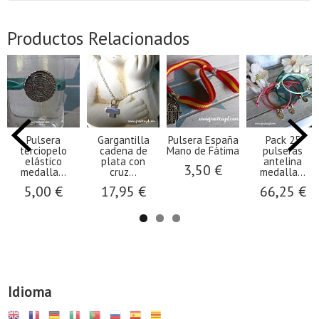
Productos Relacionados
Pulsera
Gargantilla
Pulsera España
Pack 25
terciopelo
cadena de
Mano de Fátima
pulseras
elástico
plata con
antelina
3,50 €
medalla...
cruz...
medalla...
5,00 €
17,95 €
66,25 €
Idioma