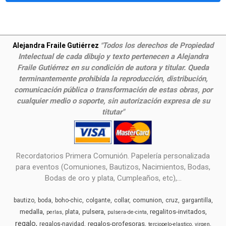
Todos los derechos de Propiedad
Alejandra Fraile Gutiérrez
"
Intelectual de cada dibujo y texto pertenecen a Alejandra
Fraile Gutiérrez en su condición de autora y titular. Queda
terminantemente prohibida la reproducción, distribución,
comunicación pública o transformación de estas obras, por
cualquier medio o soporte, sin autorización expresa de su
titutar"
Recordatorios Primera Comunión. Papelería personalizada
para eventos (Comuniones, Bautizos, Nacimientos, Bodas,
Bodas de oro y plata, Cumpleaños, etc),...
comunion
bautizo
boda
boho-chic
colgante
collar
cruz
gargantilla
medalla
pulsera
regalitos-invitados
plata
perlas
pulsera-de-cinta
regalo
regalos-profesoras
regalos-navidad
terciopelo-elastico
virgen