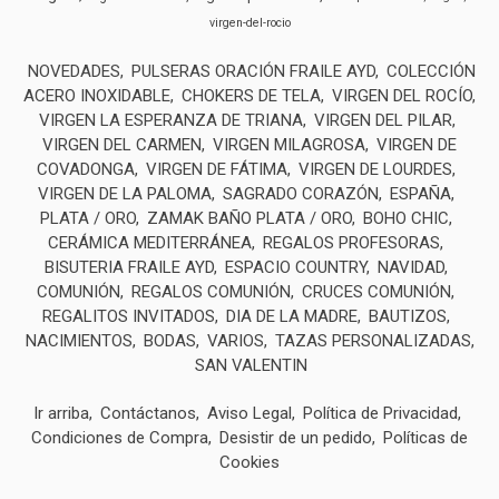
virgen-del-rocio
NOVEDADES
PULSERAS ORACIÓN FRAILE AYD
COLECCIÓN
ACERO INOXIDABLE
CHOKERS DE TELA
VIRGEN DEL ROCÍO
VIRGEN LA ESPERANZA DE TRIANA
VIRGEN DEL PILAR
VIRGEN DEL CARMEN
VIRGEN MILAGROSA
VIRGEN DE
COVADONGA
VIRGEN DE FÁTIMA
VIRGEN DE LOURDES
VIRGEN DE LA PALOMA
SAGRADO CORAZÓN
ESPAÑA
PLATA / ORO
ZAMAK BAÑO PLATA / ORO
BOHO CHIC
CERÁMICA MEDITERRÁNEA
REGALOS PROFESORAS
BISUTERIA FRAILE AYD
ESPACIO COUNTRY
NAVIDAD
COMUNIÓN
REGALOS COMUNIÓN
CRUCES COMUNIÓN
REGALITOS INVITADOS
DIA DE LA MADRE
BAUTIZOS
NACIMIENTOS
BODAS
VARIOS
TAZAS PERSONALIZADAS
SAN VALENTIN
Ir arriba
Contáctanos
Aviso Legal
Política de Privacidad
Condiciones de Compra
Desistir de un pedido
Políticas de
Cookies