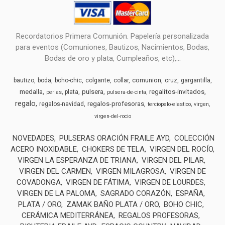
Recordatorios Primera Comunión. Papelería personalizada
para eventos (Comuniones, Bautizos, Nacimientos, Bodas,
Bodas de oro y plata, Cumpleaños, etc),...
comunion
bautizo
boda
boho-chic
colgante
collar
cruz
gargantilla
medalla
pulsera
regalitos-invitados
plata
perlas
pulsera-de-cinta
regalo
regalos-profesoras
regalos-navidad
terciopelo-elastico
virgen
virgen-del-rocio
NOVEDADES
PULSERAS ORACIÓN FRAILE AYD
COLECCIÓN
ACERO INOXIDABLE
CHOKERS DE TELA
VIRGEN DEL ROCÍO
VIRGEN LA ESPERANZA DE TRIANA
VIRGEN DEL PILAR
VIRGEN DEL CARMEN
VIRGEN MILAGROSA
VIRGEN DE
COVADONGA
VIRGEN DE FÁTIMA
VIRGEN DE LOURDES
VIRGEN DE LA PALOMA
SAGRADO CORAZÓN
ESPAÑA
PLATA / ORO
ZAMAK BAÑO PLATA / ORO
BOHO CHIC
CERÁMICA MEDITERRÁNEA
REGALOS PROFESORAS