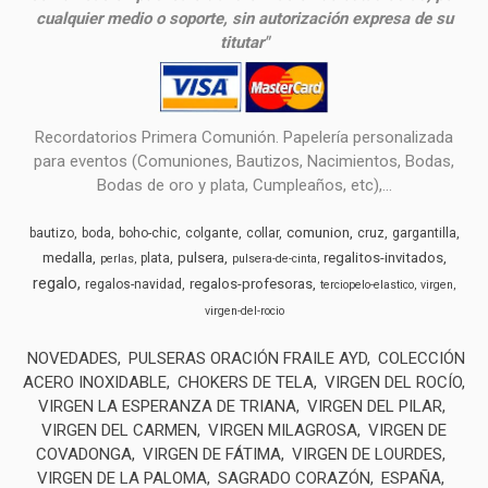
cualquier medio o soporte, sin autorización expresa de su
titutar"
Recordatorios Primera Comunión. Papelería personalizada
para eventos (Comuniones, Bautizos, Nacimientos, Bodas,
Bodas de oro y plata, Cumpleaños, etc),...
comunion
bautizo
boda
boho-chic
colgante
collar
cruz
gargantilla
medalla
pulsera
regalitos-invitados
plata
perlas
pulsera-de-cinta
regalo
regalos-profesoras
regalos-navidad
terciopelo-elastico
virgen
virgen-del-rocio
NOVEDADES
PULSERAS ORACIÓN FRAILE AYD
COLECCIÓN
ACERO INOXIDABLE
CHOKERS DE TELA
VIRGEN DEL ROCÍO
VIRGEN LA ESPERANZA DE TRIANA
VIRGEN DEL PILAR
VIRGEN DEL CARMEN
VIRGEN MILAGROSA
VIRGEN DE
COVADONGA
VIRGEN DE FÁTIMA
VIRGEN DE LOURDES
VIRGEN DE LA PALOMA
SAGRADO CORAZÓN
ESPAÑA