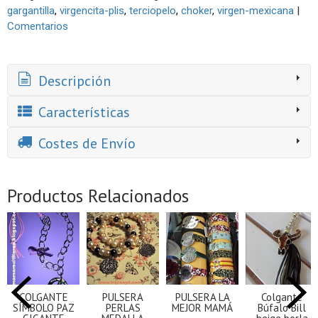
gargantilla
virgencita-plis
terciopelo
choker
virgen-mexicana
|
Comentarios
Descripción
Características
Costes de Envío
Productos Relacionados
COLGANTE
PULSERA
PULSERA LA
Colgante
SÍMBOLO PAZ
PERLAS
MEJOR MAMÁ
Búfalo Bill