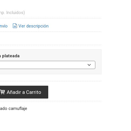
mp. Incluidos)
nvío
Ver descripción
a plateada
Añadir a Carrito
ado camuflaje