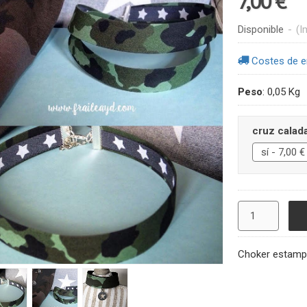
7,00 €
Disponible
-
(I
Costes de e
Peso
:
0,05 Kg
cruz calad
Choker estamp