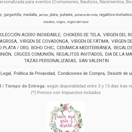
rsonalizada para eventos (Comuniones, Bautizos, Nacimientos, Boda
medalla
pulsera
regalitos-invitados
uz
gargantilla
plata
perlas
pulsera-de-cinta
elastico
virgen
virgen-del-rocio
OLECCIÓN ACERO INOXIDABLE
CHOKERS DE TELA
VIRGEN DEL R
LAGROSA
VIRGEN DE COVADONGA
VIRGEN DE FÁTIMA
VIRGEN D
 PLATA / ORO
BOHO CHIC
CERÁMICA MEDITERRÁNEA
REGALOS
UNIÓN
CRUCES COMUNIÓN
REGALITOS INVITADOS
DIA DE LA M
TAZAS PERSONALIZADAS
SAN VALENTIN
 Legal
Política de Privacidad
Condiciones de Compra
Desistir de 
3
|
Tiempo de Entrega:
según disponibilidad entre 3 y 15 días tras 
(*) Precios con Impuestos incluidos