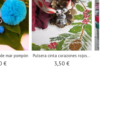
a de mar pompón
Pulsera cinta corazones rojos...
Pulsera terciop
Virgen
0 €
3,50 €
4,00