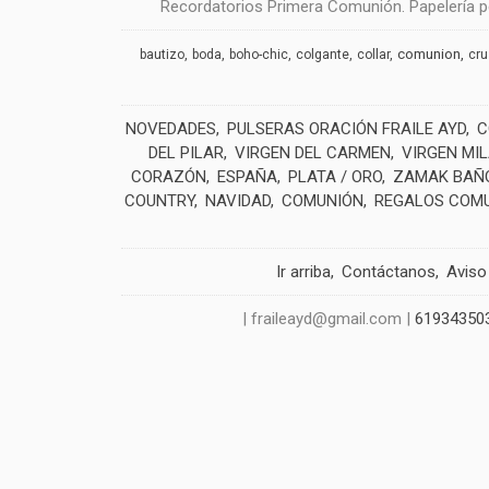
Recordatorios Primera Comunión. Papelería pe
comunion
bautizo
boda
boho-chic
colgante
collar
cr
NOVEDADES
PULSERAS ORACIÓN FRAILE AYD
C
DEL PILAR
VIRGEN DEL CARMEN
VIRGEN MI
CORAZÓN
ESPAÑA
PLATA / ORO
ZAMAK BAÑO
COUNTRY
NAVIDAD
COMUNIÓN
REGALOS COM
Ir arriba
Contáctanos
Aviso
| fraileayd@gmail.com |
61934350