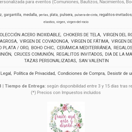
rsonalizada para eventos (Comuniones, Bautizos, Nacimientos, Boda
medalla
pulsera
regalitos-invitados
uz
gargantilla
plata
perlas
pulsera-de-cinta
elastico
virgen
virgen-del-rocio
OLECCIÓN ACERO INOXIDABLE
CHOKERS DE TELA
VIRGEN DEL R
LAGROSA
VIRGEN DE COVADONGA
VIRGEN DE FÁTIMA
VIRGEN D
 PLATA / ORO
BOHO CHIC
CERÁMICA MEDITERRÁNEA
REGALOS
UNIÓN
CRUCES COMUNIÓN
REGALITOS INVITADOS
DIA DE LA M
TAZAS PERSONALIZADAS
SAN VALENTIN
 Legal
Política de Privacidad
Condiciones de Compra
Desistir de 
3
|
Tiempo de Entrega:
según disponibilidad entre 3 y 15 días tras 
(*) Precios con Impuestos incluidos