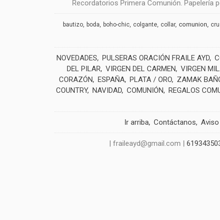
Recordatorios Primera Comunión. Papelería pe
comunion
bautizo
boda
boho-chic
colgante
collar
cr
NOVEDADES
PULSERAS ORACIÓN FRAILE AYD
C
DEL PILAR
VIRGEN DEL CARMEN
VIRGEN MI
CORAZÓN
ESPAÑA
PLATA / ORO
ZAMAK BAÑO
COUNTRY
NAVIDAD
COMUNIÓN
REGALOS COM
Ir arriba
Contáctanos
Aviso
| fraileayd@gmail.com |
61934350