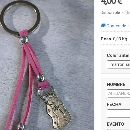
4,00 €
Disponible
-
(I
Costes de e
Peso
:
0,03 Kg
Color antel
NOMBRE
FECHA
EVENTO