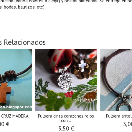
ntelina (varios colores a elegir) y bolitas plateadas. Se entrega en 
 bodas, bautizos, etc)
s Relacionados
 CRUZ MADERA
Pulsera cinta corazones rojos
Pulsera antel
con...
00 €
3,0
3,50 €