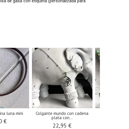
bolsa de gasa con etiqueta (personalizada para
ina luna mini
Colgante mundo con cadena
Gargantilla boli
plata con...
pluma
0 €
22,95 €
11,9