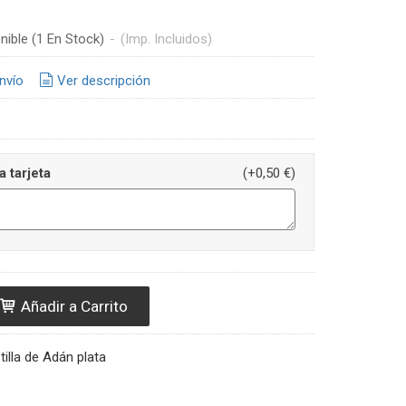
nible
(1 En Stock)
-
(Imp. Incluidos)
nvío
Ver descripción
a tarjeta
(+0,50 €)
Añadir a Carrito
illa de Adán plata