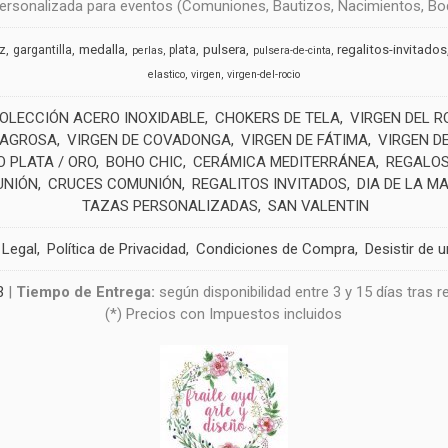
rsonalizada para eventos (Comuniones, Bautizos, Nacimientos, Boda
medalla
pulsera
regalitos-invitados
uz
gargantilla
plata
perlas
pulsera-de-cinta
elastico
virgen
virgen-del-rocio
OLECCIÓN ACERO INOXIDABLE
CHOKERS DE TELA
VIRGEN DEL R
LAGROSA
VIRGEN DE COVADONGA
VIRGEN DE FÁTIMA
VIRGEN D
 PLATA / ORO
BOHO CHIC
CERÁMICA MEDITERRÁNEA
REGALOS
UNIÓN
CRUCES COMUNIÓN
REGALITOS INVITADOS
DIA DE LA M
TAZAS PERSONALIZADAS
SAN VALENTIN
 Legal
Política de Privacidad
Condiciones de Compra
Desistir de 
3
|
Tiempo de Entrega:
según disponibilidad entre 3 y 15 días tras 
(*) Precios con Impuestos incluidos