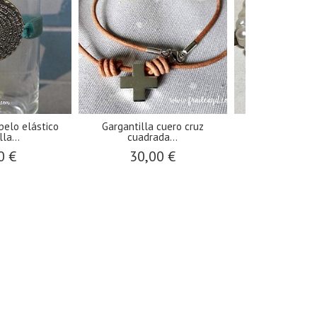
pelo elástico
Gargantilla cuero cruz
Pulseras de 
la...
cuadrada...
angelit
0 €
30,00 €
12,0