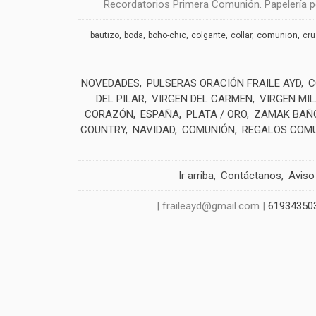
Recordatorios Primera Comunión. Papelería pe
comunion
bautizo
boda
boho-chic
colgante
collar
cr
NOVEDADES
PULSERAS ORACIÓN FRAILE AYD
C
DEL PILAR
VIRGEN DEL CARMEN
VIRGEN MI
CORAZÓN
ESPAÑA
PLATA / ORO
ZAMAK BAÑO
COUNTRY
NAVIDAD
COMUNIÓN
REGALOS COM
Ir arriba
Contáctanos
Aviso
| fraileayd@gmail.com |
61934350