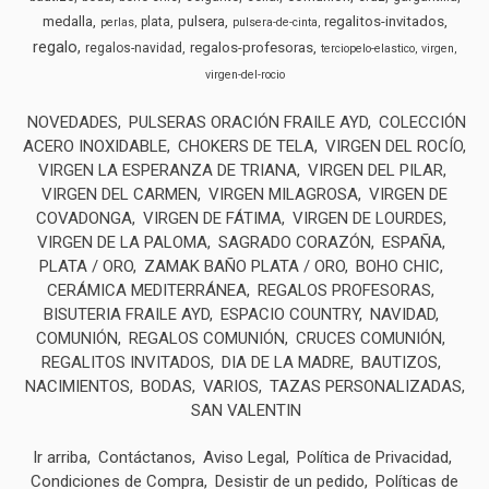
medalla
pulsera
regalitos-invitados
plata
perlas
pulsera-de-cinta
regalo
regalos-profesoras
regalos-navidad
terciopelo-elastico
virgen
virgen-del-rocio
NOVEDADES
PULSERAS ORACIÓN FRAILE AYD
COLECCIÓN
ACERO INOXIDABLE
CHOKERS DE TELA
VIRGEN DEL ROCÍO
VIRGEN LA ESPERANZA DE TRIANA
VIRGEN DEL PILAR
VIRGEN DEL CARMEN
VIRGEN MILAGROSA
VIRGEN DE
COVADONGA
VIRGEN DE FÁTIMA
VIRGEN DE LOURDES
VIRGEN DE LA PALOMA
SAGRADO CORAZÓN
ESPAÑA
PLATA / ORO
ZAMAK BAÑO PLATA / ORO
BOHO CHIC
CERÁMICA MEDITERRÁNEA
REGALOS PROFESORAS
BISUTERIA FRAILE AYD
ESPACIO COUNTRY
NAVIDAD
COMUNIÓN
REGALOS COMUNIÓN
CRUCES COMUNIÓN
REGALITOS INVITADOS
DIA DE LA MADRE
BAUTIZOS
NACIMIENTOS
BODAS
VARIOS
TAZAS PERSONALIZADAS
SAN VALENTIN
Ir arriba
Contáctanos
Aviso Legal
Política de Privacidad
Condiciones de Compra
Desistir de un pedido
Políticas de