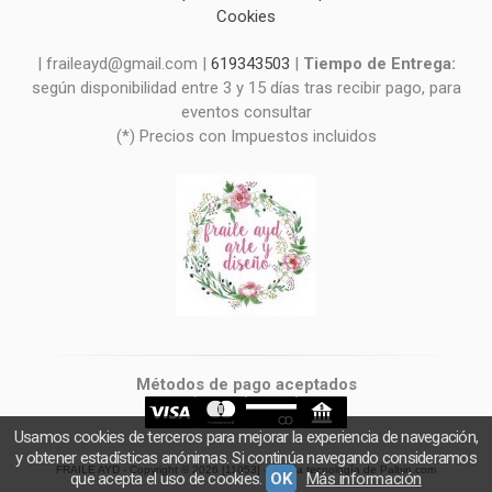
Cookies
| fraileayd@gmail.com |
619343503
|
Tiempo de Entrega:
según disponibilidad entre 3 y 15 días tras recibir pago, para
eventos consultar
(*) Precios con Impuestos incluidos
Métodos de pago aceptados
Usamos cookies de terceros para mejorar la experiencia de navegación,
y obtener estadísticas anónimas. Si continúa navegando consideramos
FRAILE AYD
- Copyright © 2026 [11053] - Con la tecnología de Palbin.com
que acepta el uso de cookies.
OK
Más información