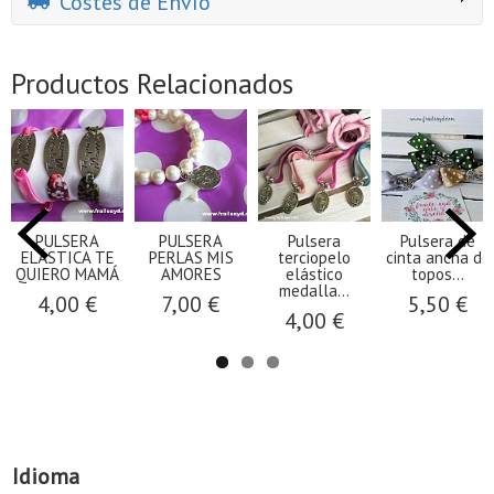
Costes de Envío
Productos Relacionados
PULSERA
PULSERA
Pulsera
Pulsera de
ELÁSTICA TE
PERLAS MIS
terciopelo
cinta ancha de
QUIERO MAMÁ
AMORES
elástico
topos...
medalla...
4,00 €
7,00 €
5,50 €
4,00 €
Idioma