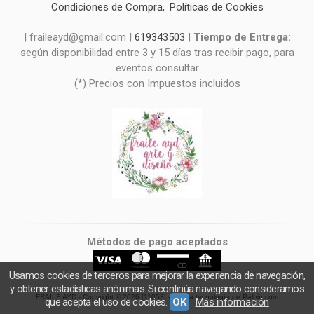
Condiciones de Compra
Políticas de Cookies
| fraileayd@gmail.com |
619343503
|
Tiempo de Entrega:
según disponibilidad entre 3 y 15 días tras recibir pago, para
eventos consultar
(*) Precios con Impuestos incluidos
Métodos de pago aceptados
Usamos cookies de terceros para mejorar la experiencia de navegación,
y obtener estadísticas anónimas. Si continúa navegando consideramos
FRAILE AYD
- Copyright © 2026 [11053] - Con la tecnología de Palbin.com
que acepta el uso de cookies.
OK
Más información