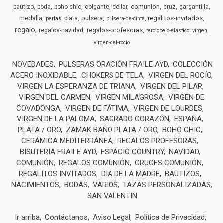
comunion
bautizo
boda
boho-chic
colgante
collar
cruz
gargantilla
medalla
pulsera
regalitos-invitados
plata
perlas
pulsera-de-cinta
regalo
regalos-profesoras
regalos-navidad
terciopelo-elastico
virgen
virgen-del-rocio
NOVEDADES
PULSERAS ORACIÓN FRAILE AYD
COLECCIÓN
ACERO INOXIDABLE
CHOKERS DE TELA
VIRGEN DEL ROCÍO
VIRGEN LA ESPERANZA DE TRIANA
VIRGEN DEL PILAR
VIRGEN DEL CARMEN
VIRGEN MILAGROSA
VIRGEN DE
COVADONGA
VIRGEN DE FÁTIMA
VIRGEN DE LOURDES
VIRGEN DE LA PALOMA
SAGRADO CORAZÓN
ESPAÑA
PLATA / ORO
ZAMAK BAÑO PLATA / ORO
BOHO CHIC
CERÁMICA MEDITERRÁNEA
REGALOS PROFESORAS
BISUTERIA FRAILE AYD
ESPACIO COUNTRY
NAVIDAD
COMUNIÓN
REGALOS COMUNIÓN
CRUCES COMUNIÓN
REGALITOS INVITADOS
DIA DE LA MADRE
BAUTIZOS
NACIMIENTOS
BODAS
VARIOS
TAZAS PERSONALIZADAS
SAN VALENTIN
Ir arriba
Contáctanos
Aviso Legal
Política de Privacidad