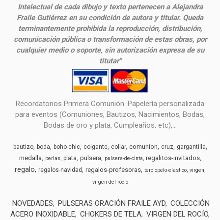
Intelectual de cada dibujo y texto pertenecen a Alejandra
Fraile Gutiérrez en su condición de autora y titular. Queda
terminantemente prohibida la reproducción, distribución,
comunicación pública o transformación de estas obras, por
cualquier medio o soporte, sin autorización expresa de su
titutar"
Recordatorios Primera Comunión. Papelería personalizada
para eventos (Comuniones, Bautizos, Nacimientos, Bodas,
Bodas de oro y plata, Cumpleaños, etc),...
comunion
bautizo
boda
boho-chic
colgante
collar
cruz
gargantilla
medalla
pulsera
regalitos-invitados
plata
perlas
pulsera-de-cinta
regalo
regalos-profesoras
regalos-navidad
terciopelo-elastico
virgen
virgen-del-rocio
NOVEDADES
PULSERAS ORACIÓN FRAILE AYD
COLECCIÓN
ACERO INOXIDABLE
CHOKERS DE TELA
VIRGEN DEL ROCÍO