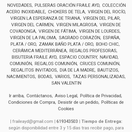
NOVEDADES
PULSERAS ORACIÓN FRAILE AYD
COLECCIÓN
ACERO INOXIDABLE
CHOKERS DE TELA
VIRGEN DEL ROCÍO
VIRGEN LA ESPERANZA DE TRIANA
VIRGEN DEL PILAR
VIRGEN DEL CARMEN
VIRGEN MILAGROSA
VIRGEN DE
COVADONGA
VIRGEN DE FÁTIMA
VIRGEN DE LOURDES
VIRGEN DE LA PALOMA
SAGRADO CORAZÓN
ESPAÑA
PLATA / ORO
ZAMAK BAÑO PLATA / ORO
BOHO CHIC
CERÁMICA MEDITERRÁNEA
REGALOS PROFESORAS
BISUTERIA FRAILE AYD
ESPACIO COUNTRY
NAVIDAD
COMUNIÓN
REGALOS COMUNIÓN
CRUCES COMUNIÓN
REGALITOS INVITADOS
DIA DE LA MADRE
BAUTIZOS
NACIMIENTOS
BODAS
VARIOS
TAZAS PERSONALIZADAS
SAN VALENTIN
Ir arriba
Contáctanos
Aviso Legal
Política de Privacidad
Condiciones de Compra
Desistir de un pedido
Políticas de
Cookies
| fraileayd@gmail.com |
619343503
|
Tiempo de Entrega:
según disponibilidad entre 3 y 15 días tras recibir pago, para