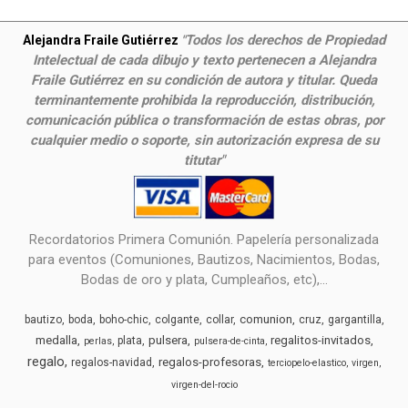
Todos los derechos de Propiedad
Alejandra Fraile Gutiérrez
"
Intelectual de cada dibujo y texto pertenecen a Alejandra
Fraile Gutiérrez en su condición de autora y titular. Queda
terminantemente prohibida la reproducción, distribución,
comunicación pública o transformación de estas obras, por
cualquier medio o soporte, sin autorización expresa de su
titutar"
Recordatorios Primera Comunión. Papelería personalizada
para eventos (Comuniones, Bautizos, Nacimientos, Bodas,
Bodas de oro y plata, Cumpleaños, etc),...
comunion
bautizo
boda
boho-chic
colgante
collar
cruz
gargantilla
medalla
pulsera
regalitos-invitados
plata
perlas
pulsera-de-cinta
regalo
regalos-profesoras
regalos-navidad
terciopelo-elastico
virgen
virgen-del-rocio