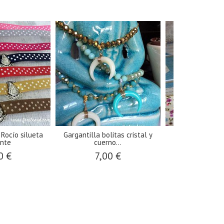
 Rocío silueta
Gargantilla bolitas cristal y
Pulsera tercio
nte
cuerno...
angelit
0 €
7,00 €
15,0