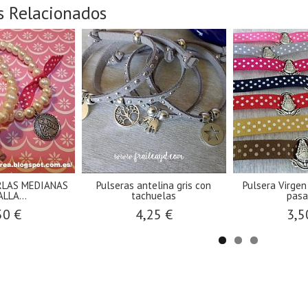
s Relacionados
RLAS MEDIANAS
Pulseras antelina gris con
Pulsera Virgen
LLA...
tachuelas
pasa
50 €
4,25 €
3,5