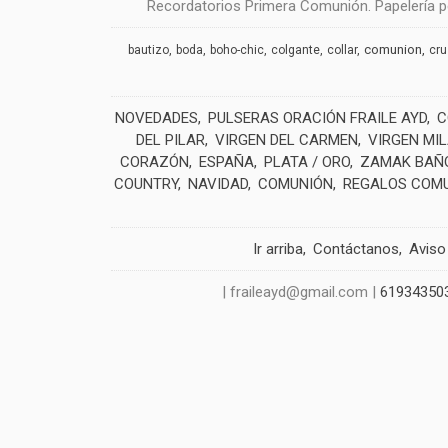
Recordatorios Primera Comunión. Papelería pe
comunion
bautizo
boda
boho-chic
colgante
collar
cr
NOVEDADES
PULSERAS ORACIÓN FRAILE AYD
C
DEL PILAR
VIRGEN DEL CARMEN
VIRGEN MI
CORAZÓN
ESPAÑA
PLATA / ORO
ZAMAK BAÑO
COUNTRY
NAVIDAD
COMUNIÓN
REGALOS COM
Ir arriba
Contáctanos
Aviso
| fraileayd@gmail.com |
61934350