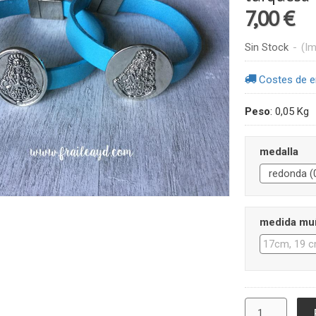
7,00 €
Sin Stock
-
(Im
Costes de e
Peso
:
0,05 Kg
medalla
medida mu