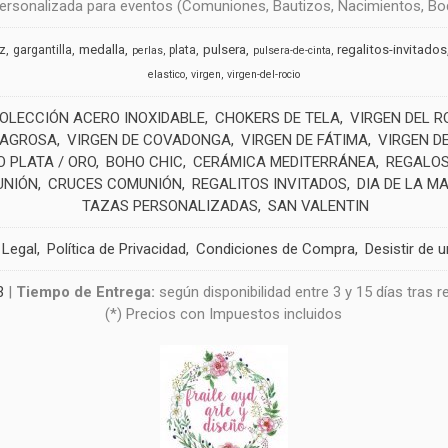
rsonalizada para eventos (Comuniones, Bautizos, Nacimientos, Boda
medalla
pulsera
regalitos-invitados
uz
gargantilla
plata
perlas
pulsera-de-cinta
elastico
virgen
virgen-del-rocio
OLECCIÓN ACERO INOXIDABLE
CHOKERS DE TELA
VIRGEN DEL R
LAGROSA
VIRGEN DE COVADONGA
VIRGEN DE FÁTIMA
VIRGEN D
 PLATA / ORO
BOHO CHIC
CERÁMICA MEDITERRÁNEA
REGALOS
UNIÓN
CRUCES COMUNIÓN
REGALITOS INVITADOS
DIA DE LA M
TAZAS PERSONALIZADAS
SAN VALENTIN
 Legal
Política de Privacidad
Condiciones de Compra
Desistir de 
3
|
Tiempo de Entrega:
según disponibilidad entre 3 y 15 días tras 
(*) Precios con Impuestos incluidos