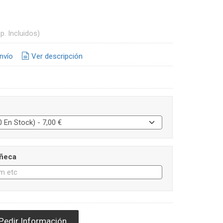
p. Incluidos)
nvío
Ver descripción
ñeca
Pedir Información