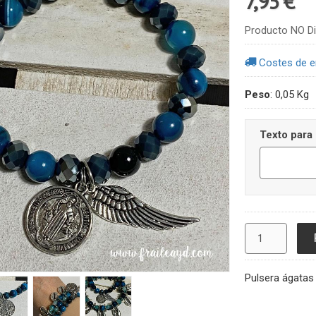
7,95 €
Producto NO Di
Costes de e
Peso
:
0,05 Kg
Texto para 
Pulsera ágatas