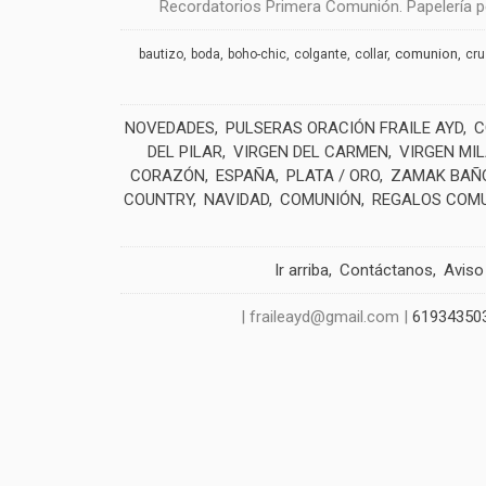
Recordatorios Primera Comunión. Papelería pe
comunion
bautizo
boda
boho-chic
colgante
collar
cr
NOVEDADES
PULSERAS ORACIÓN FRAILE AYD
C
DEL PILAR
VIRGEN DEL CARMEN
VIRGEN MI
CORAZÓN
ESPAÑA
PLATA / ORO
ZAMAK BAÑO
COUNTRY
NAVIDAD
COMUNIÓN
REGALOS COM
Ir arriba
Contáctanos
Aviso
| fraileayd@gmail.com |
61934350