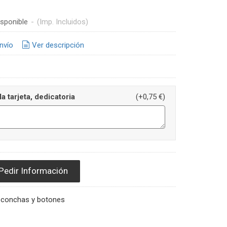
sponible
-
(Imp. Incluidos)
nvío
Ver descripción
la tarjeta, dedicatoria
(+0,75 €)
Pedir Información
 conchas y botones