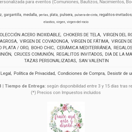
rsonalizada para eventos (Comuniones, Bautizos, Nacimientos, Boda
medalla
pulsera
regalitos-invitados
uz
gargantilla
plata
perlas
pulsera-de-cinta
elastico
virgen
virgen-del-rocio
OLECCIÓN ACERO INOXIDABLE
CHOKERS DE TELA
VIRGEN DEL R
LAGROSA
VIRGEN DE COVADONGA
VIRGEN DE FÁTIMA
VIRGEN D
 PLATA / ORO
BOHO CHIC
CERÁMICA MEDITERRÁNEA
REGALOS
UNIÓN
CRUCES COMUNIÓN
REGALITOS INVITADOS
DIA DE LA M
TAZAS PERSONALIZADAS
SAN VALENTIN
 Legal
Política de Privacidad
Condiciones de Compra
Desistir de 
3
|
Tiempo de Entrega:
según disponibilidad entre 3 y 15 días tras 
(*) Precios con Impuestos incluidos