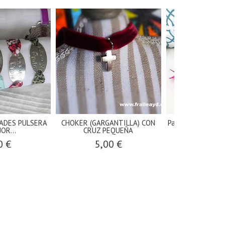
ADES PULSERA
CHOKER (GARGANTILLA) CON
Pack 10 pulseras 
OR...
CRUZ PEQUEÑA
27,5
0 €
5,00 €