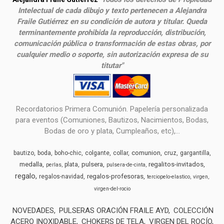
Intelectual de cada dibujo y texto pertenecen a Alejandra
Fraile Gutiérrez en su condición de autora y titular. Queda
terminantemente prohibida la reproducción, distribución,
comunicación pública o transformación de estas obras, por
cualquier medio o soporte, sin autorización expresa de su
titutar"
Recordatorios Primera Comunión. Papelería personalizada
para eventos (Comuniones, Bautizos, Nacimientos, Bodas,
Bodas de oro y plata, Cumpleaños, etc),...
comunion
bautizo
boda
boho-chic
colgante
collar
cruz
gargantilla
medalla
pulsera
regalitos-invitados
plata
perlas
pulsera-de-cinta
regalo
regalos-profesoras
regalos-navidad
terciopelo-elastico
virgen
virgen-del-rocio
NOVEDADES
PULSERAS ORACIÓN FRAILE AYD
COLECCIÓN
ACERO INOXIDABLE
CHOKERS DE TELA
VIRGEN DEL ROCÍO