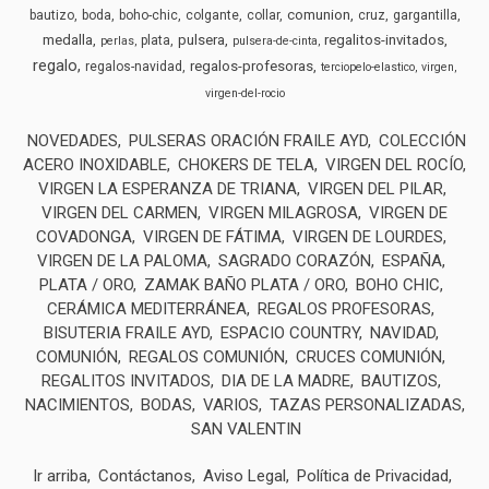
comunion
bautizo
boda
boho-chic
colgante
collar
cruz
gargantilla
medalla
pulsera
regalitos-invitados
plata
perlas
pulsera-de-cinta
regalo
regalos-profesoras
regalos-navidad
terciopelo-elastico
virgen
virgen-del-rocio
NOVEDADES
PULSERAS ORACIÓN FRAILE AYD
COLECCIÓN
ACERO INOXIDABLE
CHOKERS DE TELA
VIRGEN DEL ROCÍO
VIRGEN LA ESPERANZA DE TRIANA
VIRGEN DEL PILAR
VIRGEN DEL CARMEN
VIRGEN MILAGROSA
VIRGEN DE
COVADONGA
VIRGEN DE FÁTIMA
VIRGEN DE LOURDES
VIRGEN DE LA PALOMA
SAGRADO CORAZÓN
ESPAÑA
PLATA / ORO
ZAMAK BAÑO PLATA / ORO
BOHO CHIC
CERÁMICA MEDITERRÁNEA
REGALOS PROFESORAS
BISUTERIA FRAILE AYD
ESPACIO COUNTRY
NAVIDAD
COMUNIÓN
REGALOS COMUNIÓN
CRUCES COMUNIÓN
REGALITOS INVITADOS
DIA DE LA MADRE
BAUTIZOS
NACIMIENTOS
BODAS
VARIOS
TAZAS PERSONALIZADAS
SAN VALENTIN
Ir arriba
Contáctanos
Aviso Legal
Política de Privacidad