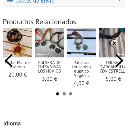
Costes de Envío
Productos Relacionados
Collar Mar de
PULSERA DE
Pulseras
CHOKER
Invierno
CINTA VIVAN
terciopelo
(GARGANTILLA)
LOS NOVIOS
elástico
CON ESTRELLA
20,00 €
Virgen...
3,00 €
5,00 €
4,00 €
Idioma