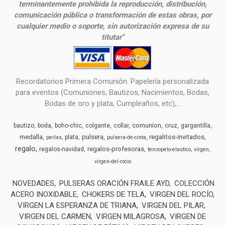
terminantemente prohibida la reproducción, distribución,
comunicación pública o transformación de estas obras, por
cualquier medio o soporte, sin autorización expresa de su
titutar"
Recordatorios Primera Comunión. Papelería personalizada
para eventos (Comuniones, Bautizos, Nacimientos, Bodas,
Bodas de oro y plata, Cumpleaños, etc),...
comunion
bautizo
boda
boho-chic
colgante
collar
cruz
gargantilla
medalla
pulsera
regalitos-invitados
plata
perlas
pulsera-de-cinta
regalo
regalos-profesoras
regalos-navidad
terciopelo-elastico
virgen
virgen-del-rocio
NOVEDADES
PULSERAS ORACIÓN FRAILE AYD
COLECCIÓN
ACERO INOXIDABLE
CHOKERS DE TELA
VIRGEN DEL ROCÍO
VIRGEN LA ESPERANZA DE TRIANA
VIRGEN DEL PILAR
VIRGEN DEL CARMEN
VIRGEN MILAGROSA
VIRGEN DE