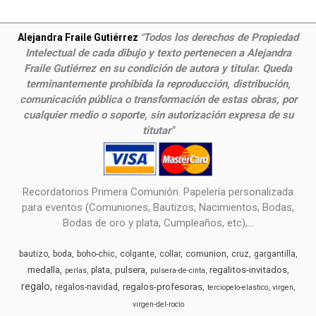
Todos los derechos de Propiedad
Alejandra Fraile Gutiérrez
"
Intelectual de cada dibujo y texto pertenecen a Alejandra
Fraile Gutiérrez en su condición de autora y titular. Queda
terminantemente prohibida la reproducción, distribución,
comunicación pública o transformación de estas obras, por
cualquier medio o soporte, sin autorización expresa de su
titutar"
Recordatorios Primera Comunión. Papelería personalizada
para eventos (Comuniones, Bautizos, Nacimientos, Bodas,
Bodas de oro y plata, Cumpleaños, etc),...
comunion
bautizo
boda
boho-chic
colgante
collar
cruz
gargantilla
medalla
pulsera
regalitos-invitados
plata
perlas
pulsera-de-cinta
regalo
regalos-profesoras
regalos-navidad
terciopelo-elastico
virgen
virgen-del-rocio