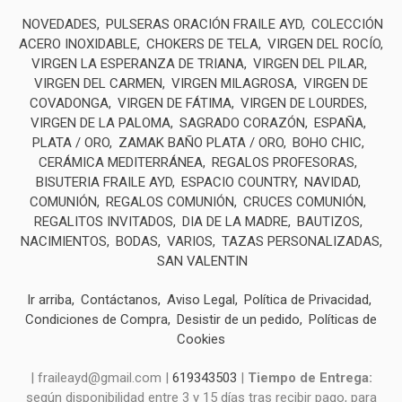
NOVEDADES
PULSERAS ORACIÓN FRAILE AYD
COLECCIÓN
ACERO INOXIDABLE
CHOKERS DE TELA
VIRGEN DEL ROCÍO
VIRGEN LA ESPERANZA DE TRIANA
VIRGEN DEL PILAR
VIRGEN DEL CARMEN
VIRGEN MILAGROSA
VIRGEN DE
COVADONGA
VIRGEN DE FÁTIMA
VIRGEN DE LOURDES
VIRGEN DE LA PALOMA
SAGRADO CORAZÓN
ESPAÑA
PLATA / ORO
ZAMAK BAÑO PLATA / ORO
BOHO CHIC
CERÁMICA MEDITERRÁNEA
REGALOS PROFESORAS
BISUTERIA FRAILE AYD
ESPACIO COUNTRY
NAVIDAD
COMUNIÓN
REGALOS COMUNIÓN
CRUCES COMUNIÓN
REGALITOS INVITADOS
DIA DE LA MADRE
BAUTIZOS
NACIMIENTOS
BODAS
VARIOS
TAZAS PERSONALIZADAS
SAN VALENTIN
Ir arriba
Contáctanos
Aviso Legal
Política de Privacidad
Condiciones de Compra
Desistir de un pedido
Políticas de
Cookies
| fraileayd@gmail.com |
619343503
|
Tiempo de Entrega:
según disponibilidad entre 3 y 15 días tras recibir pago, para