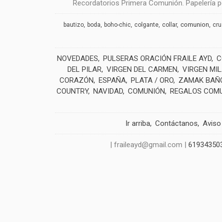
Recordatorios Primera Comunión. Papelería pe
comunion
bautizo
boda
boho-chic
colgante
collar
cr
NOVEDADES
PULSERAS ORACIÓN FRAILE AYD
C
DEL PILAR
VIRGEN DEL CARMEN
VIRGEN MI
CORAZÓN
ESPAÑA
PLATA / ORO
ZAMAK BAÑO
COUNTRY
NAVIDAD
COMUNIÓN
REGALOS COM
Ir arriba
Contáctanos
Aviso
| fraileayd@gmail.com |
61934350