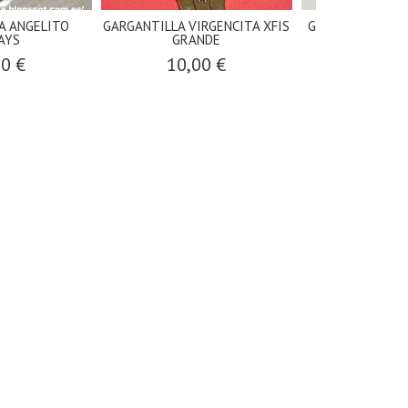
A ANGELITO
GARGANTILLA VIRGENCITA XFIS
Gargantilla cuer
AYS
GRANDE
Fis..
00 €
10,00 €
4,00