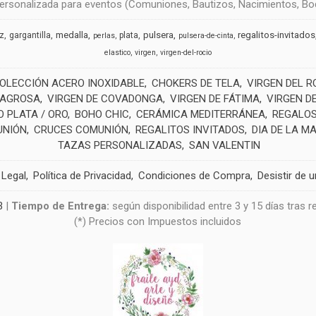
rsonalizada para eventos (Comuniones, Bautizos, Nacimientos, Boda
medalla
pulsera
regalitos-invitados
uz
gargantilla
plata
perlas
pulsera-de-cinta
elastico
virgen
virgen-del-rocio
OLECCIÓN ACERO INOXIDABLE
CHOKERS DE TELA
VIRGEN DEL R
LAGROSA
VIRGEN DE COVADONGA
VIRGEN DE FÁTIMA
VIRGEN D
 PLATA / ORO
BOHO CHIC
CERÁMICA MEDITERRÁNEA
REGALOS
UNIÓN
CRUCES COMUNIÓN
REGALITOS INVITADOS
DIA DE LA M
TAZAS PERSONALIZADAS
SAN VALENTIN
 Legal
Política de Privacidad
Condiciones de Compra
Desistir de 
3
|
Tiempo de Entrega:
según disponibilidad entre 3 y 15 días tras 
(*) Precios con Impuestos incluidos