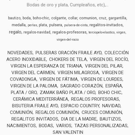
Bodas de oro y plata, Cumpleaños, etc),...
comunion
bautizo
boda
boho-chic
colgante
collar
cruz
gargantilla
medalla
pulsera
regalitos-invitados
plata
perlas
pulsera-de-cinta
regalo
regalos-profesoras
regalos-navidad
terciopelo-elastico
virgen
virgen-del-rocio
NOVEDADES
PULSERAS ORACIÓN FRAILE AYD
COLECCIÓN
ACERO INOXIDABLE
CHOKERS DE TELA
VIRGEN DEL ROCÍO
VIRGEN LA ESPERANZA DE TRIANA
VIRGEN DEL PILAR
VIRGEN DEL CARMEN
VIRGEN MILAGROSA
VIRGEN DE
COVADONGA
VIRGEN DE FÁTIMA
VIRGEN DE LOURDES
VIRGEN DE LA PALOMA
SAGRADO CORAZÓN
ESPAÑA
PLATA / ORO
ZAMAK BAÑO PLATA / ORO
BOHO CHIC
CERÁMICA MEDITERRÁNEA
REGALOS PROFESORAS
BISUTERIA FRAILE AYD
ESPACIO COUNTRY
NAVIDAD
COMUNIÓN
REGALOS COMUNIÓN
CRUCES COMUNIÓN
REGALITOS INVITADOS
DIA DE LA MADRE
BAUTIZOS
NACIMIENTOS
BODAS
VARIOS
TAZAS PERSONALIZADAS
SAN VALENTIN