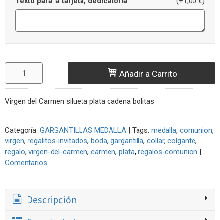
Texto para la tarjeta, dedicatoria
(+1,00 €)
Añadir a Carrito
Virgen del Carmen silueta plata cadena bolitas
Categoría:
GARGANTILLAS MEDALLA
|
Tags:
medalla
comunion
virgen
regalitos-invitados
boda
gargantilla
collar
colgante
regalo
virgen-del-carmen
carmen
plata
regalos-comunion
|
Comentarios
Descripción