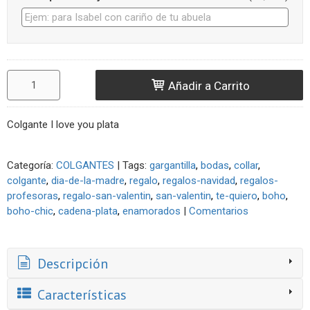
Añadir a Carrito
Colgante I love you plata
Categoría:
COLGANTES
|
Tags:
gargantilla
bodas
collar
colgante
dia-de-la-madre
regalo
regalos-navidad
regalos-
profesoras
regalo-san-valentin
san-valentin
te-quiero
boho
boho-chic
cadena-plata
enamorados
|
Comentarios
Descripción
Características