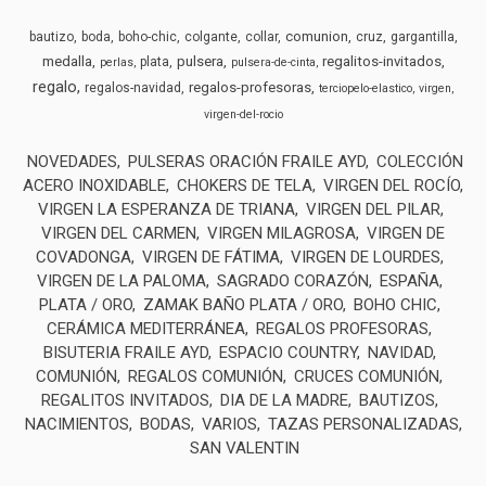
comunion
bautizo
boda
boho-chic
colgante
collar
cruz
gargantilla
medalla
pulsera
regalitos-invitados
plata
perlas
pulsera-de-cinta
regalo
regalos-profesoras
regalos-navidad
terciopelo-elastico
virgen
virgen-del-rocio
NOVEDADES
PULSERAS ORACIÓN FRAILE AYD
COLECCIÓN
ACERO INOXIDABLE
CHOKERS DE TELA
VIRGEN DEL ROCÍO
VIRGEN LA ESPERANZA DE TRIANA
VIRGEN DEL PILAR
VIRGEN DEL CARMEN
VIRGEN MILAGROSA
VIRGEN DE
COVADONGA
VIRGEN DE FÁTIMA
VIRGEN DE LOURDES
VIRGEN DE LA PALOMA
SAGRADO CORAZÓN
ESPAÑA
PLATA / ORO
ZAMAK BAÑO PLATA / ORO
BOHO CHIC
CERÁMICA MEDITERRÁNEA
REGALOS PROFESORAS
BISUTERIA FRAILE AYD
ESPACIO COUNTRY
NAVIDAD
COMUNIÓN
REGALOS COMUNIÓN
CRUCES COMUNIÓN
REGALITOS INVITADOS
DIA DE LA MADRE
BAUTIZOS
NACIMIENTOS
BODAS
VARIOS
TAZAS PERSONALIZADAS
SAN VALENTIN