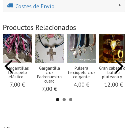
Costes de Envío
Productos Relacionados
Gargantillas
Gargantilla
Pulsera
Gran cabeza de
terciopelo
cruz
terciopelo cruz
búfalo
elástico...
Padrenuestro
colgante
plateada y...
cuero
7,00 €
4,00 €
12,00 €
7,00 €