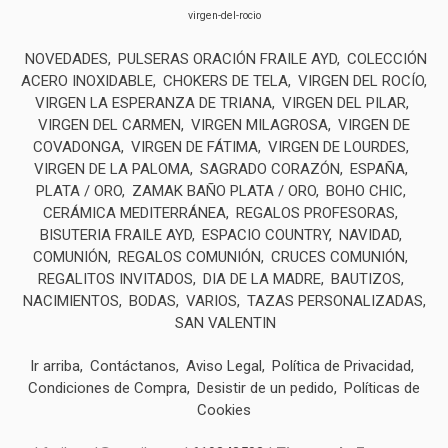
virgen-del-rocio
NOVEDADES
PULSERAS ORACIÓN FRAILE AYD
COLECCIÓN
ACERO INOXIDABLE
CHOKERS DE TELA
VIRGEN DEL ROCÍO
VIRGEN LA ESPERANZA DE TRIANA
VIRGEN DEL PILAR
VIRGEN DEL CARMEN
VIRGEN MILAGROSA
VIRGEN DE
COVADONGA
VIRGEN DE FÁTIMA
VIRGEN DE LOURDES
VIRGEN DE LA PALOMA
SAGRADO CORAZÓN
ESPAÑA
PLATA / ORO
ZAMAK BAÑO PLATA / ORO
BOHO CHIC
CERÁMICA MEDITERRÁNEA
REGALOS PROFESORAS
BISUTERIA FRAILE AYD
ESPACIO COUNTRY
NAVIDAD
COMUNIÓN
REGALOS COMUNIÓN
CRUCES COMUNIÓN
REGALITOS INVITADOS
DIA DE LA MADRE
BAUTIZOS
NACIMIENTOS
BODAS
VARIOS
TAZAS PERSONALIZADAS
SAN VALENTIN
Ir arriba
Contáctanos
Aviso Legal
Política de Privacidad
Condiciones de Compra
Desistir de un pedido
Políticas de
Cookies