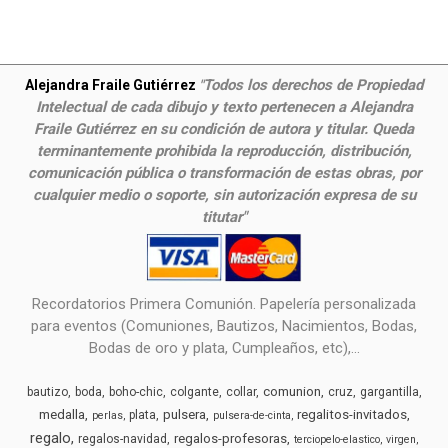
Todos los derechos de Propiedad
Alejandra Fraile Gutiérrez
"
Intelectual de cada dibujo y texto pertenecen a Alejandra
Fraile Gutiérrez en su condición de autora y titular. Queda
terminantemente prohibida la reproducción, distribución,
comunicación pública o transformación de estas obras, por
cualquier medio o soporte, sin autorización expresa de su
titutar"
Recordatorios Primera Comunión. Papelería personalizada
para eventos (Comuniones, Bautizos, Nacimientos, Bodas,
Bodas de oro y plata, Cumpleaños, etc),...
comunion
bautizo
boda
boho-chic
colgante
collar
cruz
gargantilla
medalla
pulsera
regalitos-invitados
plata
perlas
pulsera-de-cinta
regalo
regalos-profesoras
regalos-navidad
terciopelo-elastico
virgen