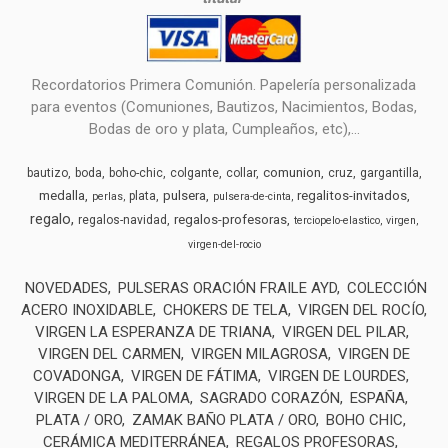
Recordatorios Primera Comunión. Papelería personalizada
para eventos (Comuniones, Bautizos, Nacimientos, Bodas,
Bodas de oro y plata, Cumpleaños, etc),...
comunion
bautizo
boda
boho-chic
colgante
collar
cruz
gargantilla
medalla
pulsera
regalitos-invitados
plata
perlas
pulsera-de-cinta
regalo
regalos-profesoras
regalos-navidad
terciopelo-elastico
virgen
virgen-del-rocio
NOVEDADES
PULSERAS ORACIÓN FRAILE AYD
COLECCIÓN
ACERO INOXIDABLE
CHOKERS DE TELA
VIRGEN DEL ROCÍO
VIRGEN LA ESPERANZA DE TRIANA
VIRGEN DEL PILAR
VIRGEN DEL CARMEN
VIRGEN MILAGROSA
VIRGEN DE
COVADONGA
VIRGEN DE FÁTIMA
VIRGEN DE LOURDES
VIRGEN DE LA PALOMA
SAGRADO CORAZÓN
ESPAÑA
PLATA / ORO
ZAMAK BAÑO PLATA / ORO
BOHO CHIC
CERÁMICA MEDITERRÁNEA
REGALOS PROFESORAS